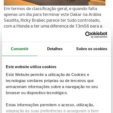
Em termos de classificação geral, e quando falta
apenas um dia para terminar este Dakar na Arábia
Saudita, Ricky Brabec parece ter tudo controlado,
com a Honda a ter uma diferença de 13m56 para a
Husqvarna de pablo Quintanilla, enquanto Toby
Price em KTM está na 3ª posição a 22m34 de
Brabec. Walkner, não deverá forçar a entrada no
pódio, pois está no 4º lugar a 29m53 de diferença,
Consentir
Detalhes
Sobre os cookies
mas também tripula uma KTM. A melhor Honda em
prova é a do espanhol Joan Barreda que ocupa a 5ª
posição a 30m09 do líder, mas apenas a 16
Este website utiliza cookies
segundos de Walkner.
Este Website permite a utilização de Cookies e
tecnologias similares próprias ou de terceiros que
armazenam informações sobre a navegação no seu
browser ou dispositivo tecnológico.
Estas informações permitem o acesso, utilização,
adaptação às suas preferências e asseguram o bom