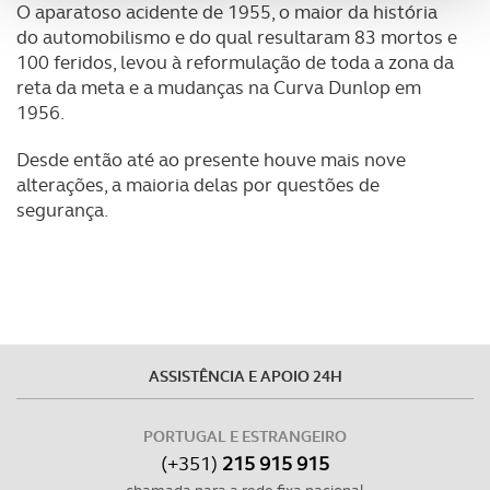
O aparatoso acidente de 1955, o maior da história
analisar dados de navegação no nosso website.
do automobilismo e do qual resultaram 83 mortos e
100 feridos, levou à reformulação de toda a zona da
Adicionalmente partilhamos informação, relativa à sua
reta da meta e a mudanças na Curva Dunlop em
utilização do nosso site de publicidade e de análise, com
1956.
parceiros e organizações na UE e em países terceiros.
Desde então até ao presente houve mais nove
O ACP garantirá que as transferências internacionais de
alterações, a maioria delas por questões de
dados pessoais serão realizadas apenas com o seu
segurança.
consentimento e quando tal se afigure estritamente
necessário no contexto dos serviços a prestar.
Realçamos que o bloqueio de certo tipo de Cookies e
tecnologias similares pode ter impacto na sua
experiência de navegação no Website e nos serviços
ASSISTÊNCIA E APOIO 24H
disponibilizados.
PORTUGAL E ESTRANGEIRO
Consulte a política de cookies do site.
(+351)
215 915 915
chamada para a rede fixa nacional