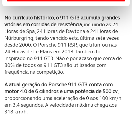
Usamos cookies para melhorar a sua experiência digital,
personalizar conteúdos e anúncios, para lhe proporcionar
No currículo histórico, o 911 GT3 acumula grandes
funcionalidades de redes sociais, bem como para
vitórias em corridas de resistência
, incluindo as 24
analisar dados de navegação no nosso website.
Horas de Spa, 24 Horas de Daytona e 24 Horas de
Nürburgring, tendo vencido esta última sete vezes
Adicionalmente partilhamos informação, relativa à sua
desde 2000. O Porsche 911 RSR, que triunfou nas
utilização do nosso site de publicidade e de análise, com
24 Horas de Le Mans em 2018, também foi
parceiros e organizações na UE e em países terceiros.
inspirado no 911 GT3. Não é por acaso que cerca de
80% de todos os 911 GT3 são utilizados com
O ACP garantirá que as transferências internacionais de
frequência na competição.
dados pessoais serão realizadas apenas com o seu
consentimento e quando tal se afigure estritamente
A atual geração do Porsche 911 GT3 conta com
necessário no contexto dos serviços a prestar.
motor 4.0 de 6 cilindros e uma potência de 500 cv
,
proporcionando uma aceleração de 0 aos 100 km/h
Realçamos que o bloqueio de certo tipo de Cookies e
em 3,4 segundos. A velocidade máxima chega aos
tecnologias similares pode ter impacto na sua
318 km/h.
experiência de navegação no Website e nos serviços
disponibilizados.