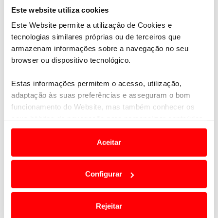
Este website utiliza cookies
Este Website permite a utilização de Cookies e
tecnologias similares próprias ou de terceiros que
armazenam informações sobre a navegação no seu
browser ou dispositivo tecnológico.
Estas informações permitem o acesso, utilização,
adaptação às suas preferências e asseguram o bom
funcionamento do Website, mas também conhecer os
seus hábitos de navegação para personalizar conteúdos
e anúncios de modo a promover produtos e/ou serviços.
Aceitar
Em alguns casos, a utilização destas tecnologias
dependem do seu consentimento, definindo nesses
Configurar
termos e a todo o tempo as suas preferências e limitando
o acesso a informações durante a navegação no
Website.
Rejeitar