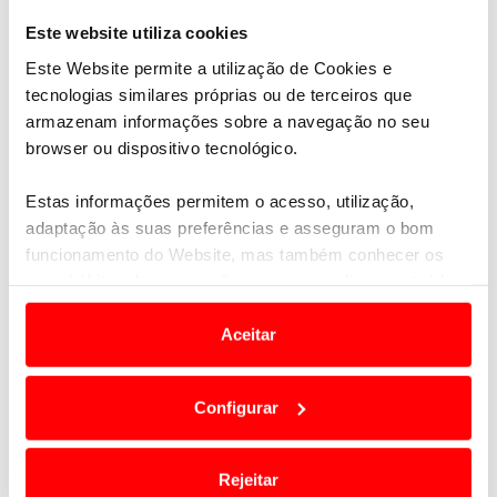
Este website utiliza cookies
Este Website permite a utilização de Cookies e
tecnologias similares próprias ou de terceiros que
armazenam informações sobre a navegação no seu
browser ou dispositivo tecnológico.
Estas informações permitem o acesso, utilização,
adaptação às suas preferências e asseguram o bom
funcionamento do Website, mas também conhecer os
seus hábitos de navegação para personalizar conteúdos
e anúncios de modo a promover produtos e/ou serviços.
Aceitar
Em alguns casos, a utilização destas tecnologias
dependem do seu consentimento, definindo nesses
Configurar
termos e a todo o tempo as suas preferências e limitando
o acesso a informações durante a navegação no
Website.
Rejeitar