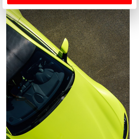
Usamos cookies para melhorar a sua experiência digital,
personalizar conteúdos e anúncios, para lhe proporcionar
funcionalidades de redes sociais, bem como para
analisar dados de navegação no nosso website.
Adicionalmente partilhamos informação, relativa à sua
utilização do nosso site de publicidade e de análise, com
parceiros e organizações na UE e em países terceiros.
O ACP garantirá que as transferências internacionais de
dados pessoais serão realizadas apenas com o seu
consentimento e quando tal se afigure estritamente
necessário no contexto dos serviços a prestar.
Realçamos que o bloqueio de certo tipo de Cookies e
tecnologias similares pode ter impacto na sua
experiência de navegação no Website e nos serviços
disponibilizados.