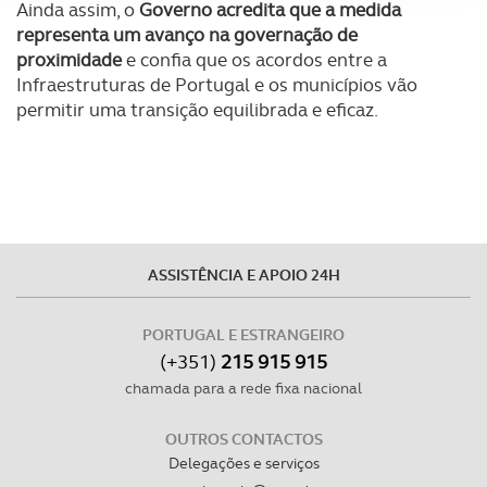
Ainda assim, o
Governo acredita que a medida
Adicionalmente partilhamos informação, relativa à sua
representa um avanço na governação de
utilização do nosso site de publicidade e de análise, com
proximidade
e confia que os acordos entre a
parceiros e organizações na UE e em países terceiros.
Infraestruturas de Portugal e os municípios vão
permitir uma transição equilibrada e eficaz.
O ACP garantirá que as transferências internacionais de
dados pessoais serão realizadas apenas com o seu
consentimento e quando tal se afigure estritamente
necessário no contexto dos serviços a prestar.
Realçamos que o bloqueio de certo tipo de Cookies e
ASSISTÊNCIA E APOIO 24H
tecnologias similares pode ter impacto na sua
experiência de navegação no Website e nos serviços
PORTUGAL E ESTRANGEIRO
disponibilizados.
(+351)
215 915 915
Consulte a política de cookies do site.
chamada para a rede fixa nacional
OUTROS CONTACTOS
Delegações e serviços