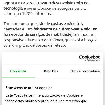
agora a marca vai travar o desenvolvimento da
tecnologia
e parar a busca de soluções para a
condução 100% autónoma.
Tudo por uma questão de
custos e não só
. A
Mercedes é “um
fabricante de automóveis e não um
fornecedor de serviços de mobilidade
,” afirmou um
responsável da marca germânica, que está a braços
com um plano de cortes de relevo.
Uma frase curta, que até pode não explicar de
forma imediata onde está a justificação dos custos,
mas que com um pequeno aprofundar da questão
explica tudo.
Consentir
Detalhes
Sobre os cookies
A
condução autónoma potencia o aumento da
segurança rodoviária
, com um tráfego mais fluído e
Este website utiliza cookies
menos acidentes, mas também abre a porta a um
Este Website permite a utilização de Cookies e
mundo novo de partilha de carros
.
tecnologias similares próprias ou de terceiros que