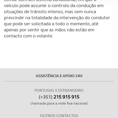
veículo pode assumir o controlo da condução em
Adicionalmente partilhamos informação, relativa à sua
situações de trânsito intenso, mas sem nunca
utilização do nosso site de publicidade e de análise, com
prescindir na totalidade da intervenção do condutor
parceiros e organizações na UE e em países terceiros.
que pode ser solicitada a todo o momento, até
apenas por sentir que as mãos não estão em
contacto com o volante.
O ACP garantirá que as transferências internacionais de
dados pessoais serão realizadas apenas com o seu
consentimento e quando tal se afigure estritamente
necessário no contexto dos serviços a prestar.
Realçamos que o bloqueio de certo tipo de Cookies e
tecnologias similares pode ter impacto na sua
ASSISTÊNCIA E APOIO 24H
experiência de navegação no Website e nos serviços
disponibilizados.
PORTUGAL E ESTRANGEIRO
(+351)
215 915 915
Consulte a política de cookies do site.
chamada para a rede fixa nacional
OUTROS CONTACTOS