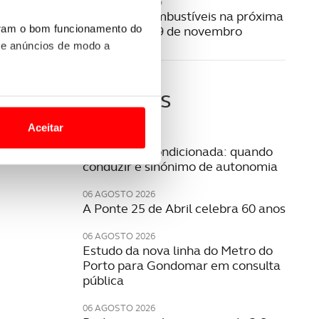
31 OUTUBRO 2025
Preço dos combustíveis na próxima
uram o bom funcionamento do
semana | 3 a 9 de novembro
 e anúncios de modo a
Últimas
o nesses termos e a todo o
site.
Aceitar
06 AGOSTO 2026
 para lhe proporcionar
Mobilidade condicionada: quando
conduzir é sinónimo de autonomia
site.
06 AGOSTO 2026
e e de análise, com parceiros
A Ponte 25 de Abril celebra 60 anos
06 AGOSTO 2026
Estudo da nova linha do Metro do
apenas com o seu
Porto para Gondomar em consulta
estar.
pública
 na sua experiência de
06 AGOSTO 2026