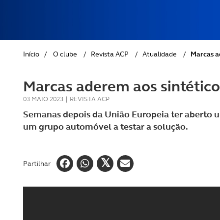
REVISTA ACP
PETS
SOBRE O ACP SEGUROS
CLÁSSICOS
Início
/
O clube
/
Revista ACP
/
Atualidade
/
Marcas a
GOLFE
Marcas aderem aos sintético
AUTOCARAVANISMO
03 MAIO 2023
|
REVISTA ACP
Semanas depois da União Europeia ter aberto u
um grupo automóvel a testar a solução.
Partilhar