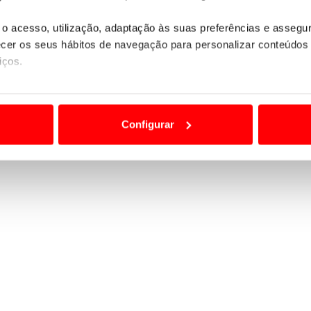
o acesso, utilização, adaptação às suas preferências e asseg
er os seus hábitos de navegação para personalizar conteúdos
iços.
ão destas tecnologias dependem do seu consentimento, definind
e limitando o acesso a informações durante a navegação no Web
Configurar
 a sua experiência digital, personalizar conteúdos e anúncios,
ciais, bem como para analisar dados de navegação no nosso web
nformação, relativa à sua utilização do nosso site de publicidad
aíses terceiros.
sferências internacionais de dados pessoais serão realizadas 
e afigure estritamente necessário no contexto dos serviços a pr
certo tipo de Cookies e tecnologias similares pode ter impacto