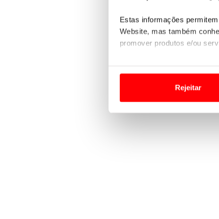
Estas informações permitem 
Website, mas também conhec
promover produtos e/ou serv
Em alguns casos, a utilizaç
tempo as suas preferências 
Rejeitar
Usamos cookies para melhorar
funcionalidades de redes so
Adicionalmente partilhamos i
e organizações na UE e em p
O ACP garantirá que as tran
consentimento e quando tal s
Realçamos que o bloqueio de 