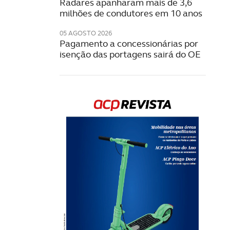
Radares apanharam mais de 3,6
milhões de condutores em 10 anos
05 AGOSTO 2026
Pagamento a concessionárias por
isenção das portagens sairá do OE
Rev
202