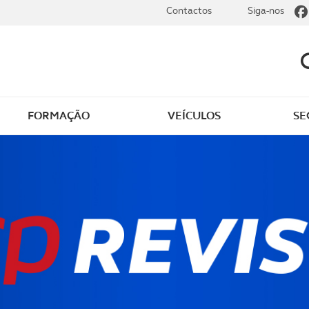
Contactos
Siga-nos
FORMAÇÃO
VEÍCULOS
SE
dade elétrica
O que saber sobre carr
zir em segurança
O que saber sobre mot
os seus
cimentos