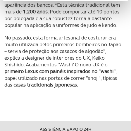
aparência dos bancos. “Esta técnica tradicional tem
personalizar conteúdos e anúncios, para lhe proporcionar
mais de
1.200 anos
. Pode comportar até 10 pontos
funcionalidades de redes sociais, bem como para
por polegada e a sua robustez torna-a bastante
analisar dados de navegação no nosso website.
popular na aplicação a uniformes de judo e kendo.
Adicionalmente partilhamos informação, relativa à sua
No passado, esta forma artesanal de costurar era
utilização do nosso site de publicidade e de análise, com
muito utilizada pelos primeiros bombeiros no Japão
parceiros e organizações na UE e em países terceiros.
– servia de proteção aos casacos de algodão”,
explica a designer de interiores do UX, Keiko
O ACP garantirá que as transferências internacionais de
Shishido. Acabamentos ‘Washi’ O novo UX é o
dados pessoais serão realizadas apenas com o seu
primeiro Lexus com painéis inspirados no "washi"
,
consentimento e quando tal se afigure estritamente
papel utilizado nas portas de correr "shoji", típicas
necessário no contexto dos serviços a prestar.
das
casas tradicionais japonesas
.
Realçamos que o bloqueio de certo tipo de Cookies e
tecnologias similares pode ter impacto na sua
experiência de navegação no Website e nos serviços
disponibilizados.
ASSISTÊNCIA E APOIO 24H