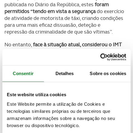
publicada no Diário da República, estes
foram
permitidos “tendo em vista a segurança
do exercício
de atividade de motorista de táxi, criando condições
para uma mais eficaz dissuasão, deteção e
repressão da criminalidade de que são vítimas”.
No entanto,
face à situação atual, considerou o IMT
ser necessário simplificar o procedimento
exigido
até agora para
facilitar a instalação de uma
separação física
, tendo em vista a proteção dos
profissionais dos riscos inerentes à transmissão do
Consentir
Detalhes
Sobre os cookies
#Coronavirus.
Desta forma, quer os
táxis
quer as viaturas de
Este website utiliza cookies
transporte individual e remunerado de passageiros
Este Website permite a utilização de Cookies e
em
veículos descaracterizados a partir de
tecnologias similares próprias ou de terceiros que
plataforma eletrónica (TVDE) podem instalar um
separador
entre o espaço do condutor e o dos
armazenam informações sobre a navegação no seu
passageiros transportados no banco da retaguarda
browser ou dispositivo tecnológico.
“de material plástico ou equivalente, rígido ou