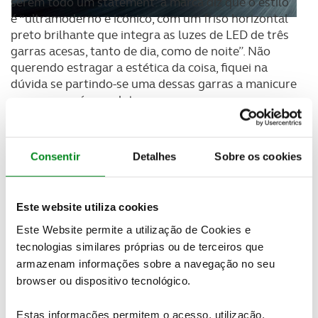
serem todo um statement: a marca diz que o estilo
é “ultramoderno e icónico, com um friso horizontal
preto brilhante que integra as luzes de LED de três
garras acesas, tanto de dia, como de noite”. Não
querendo estragar a estética da coisa, fiquei na
dúvida se partindo-se uma dessas garras a manicure
na garagem é completa…
O interior deste modelo é um parque de diversões
para quem gostava muito de ter um carro de
Consentir
Detalhes
Sobre os cookies
corridas. Desde logo, o volante pequeno e achatado
em cima e em baixo. Se terá passado discreto
quando entrou em cena com o 308, neste SUV
Este website utiliza cookies
ganhou destaque. E as seis teclas em piano do
painel de bordo levam-nos diretos ao mundo das
Este Website permite a utilização de Cookies e
corridas, ainda que o écran seja touch e muito
tecnologias similares próprias ou de terceiros que
intuitivo.
armazenam informações sobre a navegação no seu
browser ou dispositivo tecnológico.
A inovação do i-cockpit, que muda e personaliza a
configuração do painel de bordo, faz as delícias das
Estas informações permitem o acesso, utilização,