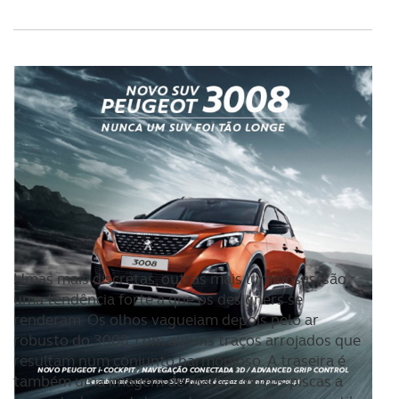
Umas mais discretas, outras mais luminosas, são
uma tendência forte a que os designers se
renderam. Os olhos vagueiam depois pelo ar
robusto do 3008, com alguns traços arrojados que
resultam num conjunto harmonioso. A traseira é
também uma imagem de marca, com os piscas a