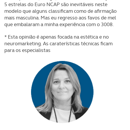
parceiros e organizações na UE e em países terceiros.
5 estrelas do Euro NCAP são inevitáveis neste
modelo que alguns classificam como de afirmação
O ACP garantirá que as transferências internacionais de
mais masculina. Mas eu regresso aos favos de mel
dados pessoais serão realizadas apenas com o seu
que embalaram a minha experiência com o 3008.
consentimento e quando tal se afigure estritamente
necessário no contexto dos serviços a prestar.
* Esta opinião é apenas focada na estética e no
neuromarketing. As caraterísticas técnicas ficam
para os especialistas
Realçamos que o bloqueio de certo tipo de Cookies e
tecnologias similares pode ter impacto na sua
experiência de navegação no Website e nos serviços
disponibilizados.
Consulte a política de cookies do site.