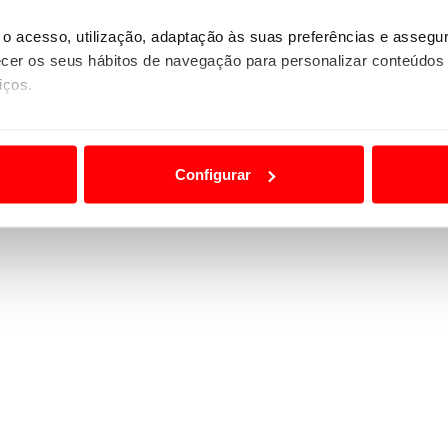
o acesso, utilização, adaptação às suas preferências e asseg
er os seus hábitos de navegação para personalizar conteúdos
iços.
ão destas tecnologias dependem do seu consentimento, definind
e limitando o acesso a informações durante a navegação no Web
Configurar
 a sua experiência digital, personalizar conteúdos e anúncios,
ciais, bem como para analisar dados de navegação no nosso web
nformação, relativa à sua utilização do nosso site de publicidad
aíses terceiros.
sferências internacionais de dados pessoais serão realizadas 
e afigure estritamente necessário no contexto dos serviços a pr
certo tipo de Cookies e tecnologias similares pode ter impacto
serviços disponibilizados.