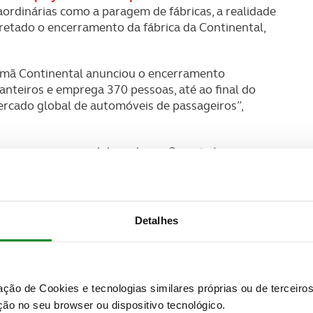
ordinárias como a paragem de fábricas, a realidade
ecretado o encerramento da fábrica da Continental,
alemã Continental anunciou o encerramento
anteiros e emprega 370 pessoas, até ao final do
ercado global de automóveis de passageiros”,
tem nos nossos colaboradores. O apoio às pessoas
mou: “Vamos colaborar estreitamente com a Comissão
gente de compensação. Este pacote vai incluir
o dentro ou fora da Continental”.
Detalhes
zação de Cookies e tecnologias similares próprias ou de tercei
ão no seu browser ou dispositivo tecnológico.