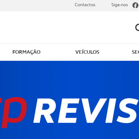
Contactos
Siga-nos
FORMAÇÃO
VEÍCULOS
SE
dade
Clássicos
mentos
Notícias do clube
s
Golfe
sts
Revista ACP Edição
impressa
rto