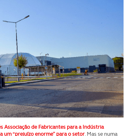
s Associação de Fabricantes para a Indústria
a um “prejuízo enorme” para o setor
. Mas se numa