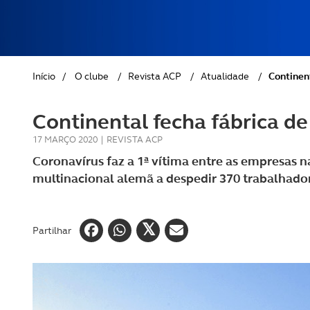
REVISTA ACP
PETS
SOBRE O ACP SEGUROS
CLÁSSICOS
Início
/
O clube
/
Revista ACP
/
Atualidade
/
Continent
GOLFE
Continental fecha fábrica de
AUTOCARAVANISMO
17 MARÇO 2020
|
REVISTA ACP
Coronavírus faz a 1ª vítima entre as empresas 
multinacional alemã a despedir 370 trabalhado
Partilhar