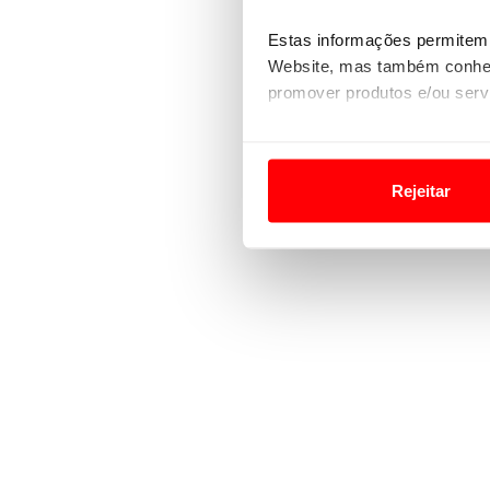
Estas informações permitem 
Website, mas também conhec
promover produtos e/ou serv
Em alguns casos, a utilizaç
tempo as suas preferências 
Rejeitar
Usamos cookies para melhorar
funcionalidades de redes so
Adicionalmente partilhamos i
e organizações na UE e em p
O ACP garantirá que as tran
consentimento e quando tal s
Realçamos que o bloqueio de 
navegação no Website e nos 