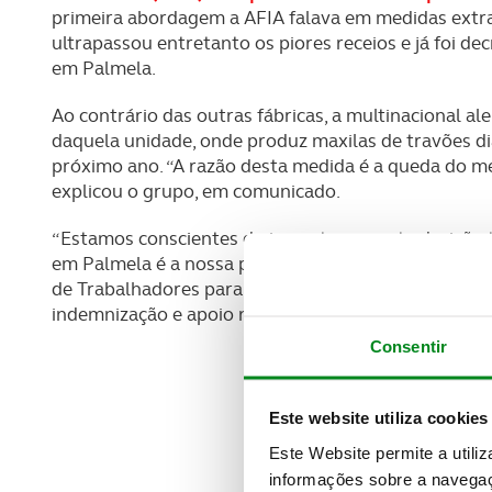
primeira abordagem a AFIA falava em medidas extra
ultrapassou entretanto os piores receios e já foi d
em Palmela.
Ao contrário das outras fábricas, a multinacional 
daquela unidade, onde produz maxilas de travões di
próximo ano. “A razão desta medida é a queda do m
explicou o grupo, em comunicado.
“Estamos conscientes do impacto que esta decisão 
em Palmela é a nossa principal prioridade”. E afir
de Trabalhadores para desenvolver um pacote abran
indemnização e apoio na procura de um novo empreg
Consentir
Este website utiliza cookies
Este Website permite a utili
informações sobre a navegaç