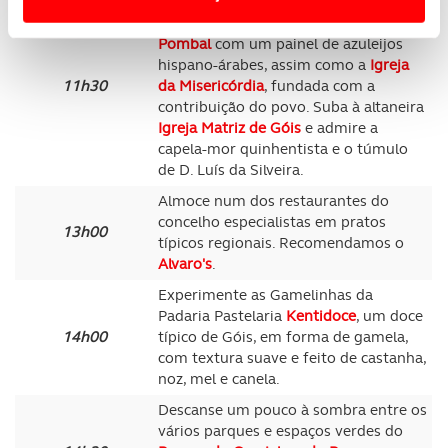
Siga para o Largo do Pombal. No seu
centro verá a
Fonte e Cisterna do
Usamos cookies para melhorar a sua experiência digital,
Pombal
com um painel de azuleijos
personalizar conteúdos e anúncios, para lhe proporcionar
hispano-árabes, assim como a
Igreja
funcionalidades de redes sociais, bem como para
11h30
da Misericórdia
, fundada com a
analisar dados de navegação no nosso website.
contribuição do povo. Suba à altaneira
Igreja Matriz de Góis
e admire a
capela-mor quinhentista e o túmulo
Adicionalmente partilhamos informação, relativa à sua
de D. Luís da Silveira.
utilização do nosso site de publicidade e de análise, com
parceiros e organizações na UE e em países terceiros.
Almoce num dos restaurantes do
concelho especialistas em pratos
13h00
típicos regionais. Recomendamos o
O ACP garantirá que as transferências internacionais de
Alvaro's
.
dados pessoais serão realizadas apenas com o seu
consentimento e quando tal se afigure estritamente
Experimente as Gamelinhas da
Padaria Pastelaria
Kentidoce
, um doce
necessário no contexto dos serviços a prestar.
14h00
típico de Góis, em forma de gamela,
com textura suave e feito de castanha,
Realçamos que o bloqueio de certo tipo de Cookies e
noz, mel e canela.
tecnologias similares pode ter impacto na sua
Descanse um pouco à sombra entre os
experiência de navegação no Website e nos serviços
vários parques e espaços verdes do
disponibilizados.