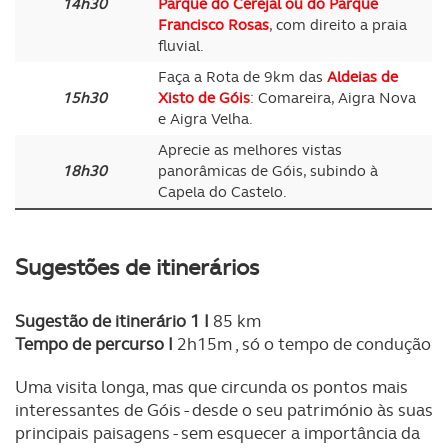
14h30
Parque do Cerejal ou do Parque
Francisco Rosas
, com direito a praia
Consulte a política de cookies do site.
fluvial.
Faça a Rota de 9km das
Aldeias de
15h30
Xisto de Góis
: Comareira, Aigra Nova
e Aigra Velha.
Aprecie as melhores vistas
18h30
panorâmicas de Góis, subindo à
Capela do Castelo.
Sugestões de itinerários
Sugestão de itinerário 1 I
85 km
Tempo de percurso I
2h15m , só o tempo de condução
Uma visita longa, mas que circunda os pontos mais
interessantes de Góis - desde o seu património às suas
principais paisagens - sem esquecer a importância da