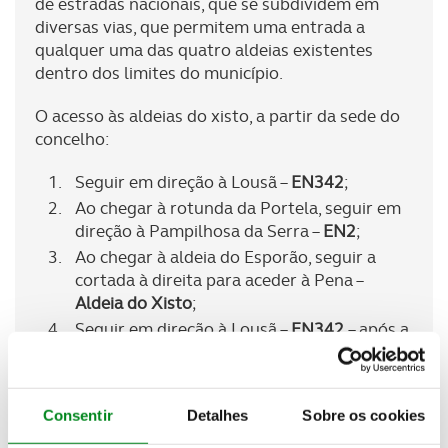
de estradas nacionais, que se subdividem em
diversas vias, que permitem uma entrada a
qualquer uma das quatro aldeias existentes
dentro dos limites do município.
O acesso às aldeias do xisto, a partir da sede do
concelho:
Seguir em direção à Lousã –
EN342
;
Ao chegar à rotunda da Portela, seguir em
direção à Pampilhosa da Serra –
EN2
;
Ao chegar à aldeia do Esporão, seguir a
cortada à direita para aceder à Pena –
Aldeia do Xisto
;
Seguir em direção à Lousã –
EN342
– após a
aldeia de Ponte do Sótão vai encontrar
uma cortada à esquerda com indicação de
Comareira, Aigra Nova e Aigra Velha –
Consentir
Detalhes
Sobre os cookies
Aldeias do Xisto
.