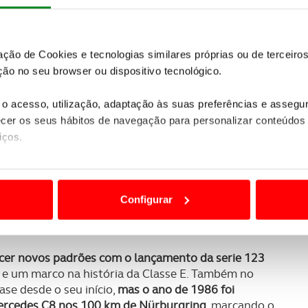
zação de Cookies e tecnologias similares próprias ou de tercei
ão no seu browser ou dispositivo tecnológico.
o acesso, utilização, adaptação às suas preferências e asseg
er os seus hábitos de navegação para personalizar conteúdos
iços.
ão destas tecnologias dependem do seu consentimento, definind
uma marca global que viu reforçada a sua missão em
e limitando o acesso a informações durante a navegação no Web
Gesellschaft se fundiram dando origem à Daimler-
Configurar
duas empresas pioneiras ofereciam ao mundo
 a sua experiência digital, personalizar conteúdos e anúncios,
ciais, bem como para analisar dados de navegação no nosso web
ecer novos padrões com o lançamento da serie 123
nformação, relativa à sua utilização do nosso site de publicidad
 e um marco na história da Classe E. Também no
aíses terceiros.
se desde o seu início,
mas o ano de 1986 foi
ercedes C8 nos 100 km de Nürburgring
, marcando o