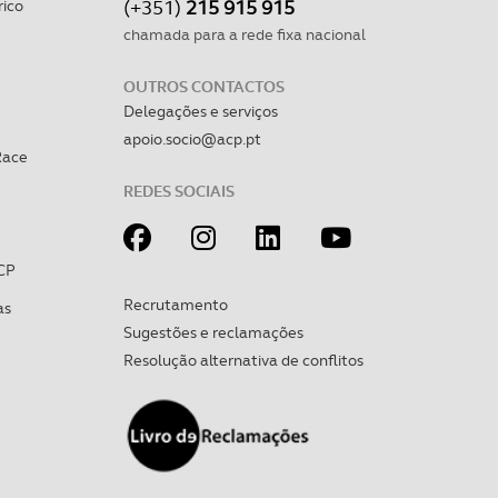
(+351)
215 915 915
rico
chamada para a rede fixa nacional
OUTROS CONTACTOS
Delegações e serviços
apoio.socio@acp.pt
Race
REDES SOCIAIS
CP
Recrutamento
as
Sugestões e reclamações
Resolução alternativa de conflitos