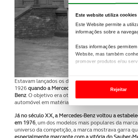
Este website utiliza cookies
Este Website permite a utili
informações sobre a navegaç
Estas informações permitem 
Website, mas também conhec
promover produtos e/ou serv
Em alguns casos, a utilizaç
Estavam lançados os dados para a consolidação de 
tempo as suas preferências 
1926
quando a Mercedes-Benz e a Daimler Motoren 
Rejeitar
Benz
. O objetivo era otimizar o melhor que estas 
Usamos cookies para melhorar
automóvel em matéria de inovação e luxo.
funcionalidades de redes so
Já no século XX, a Mercedes-Benz voltou a estabel
Adicionalmente partilhamos i
em 1976
, um dos modelos mais populares da marca
e organizações na UE e em p
universo da competição, a marca mostrava garra qua
especialmente marcante com a vitória do Sauber-M