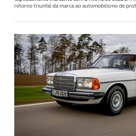
O ACP garantirá que as tran
retorno triunfal da marca ao automobilismo de prot
consentimento e quando tal s
Realçamos que o bloqueio de 
navegação no Website e nos 
Consulte a política de cookie