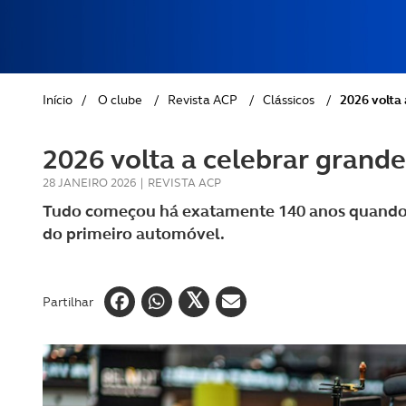
REVISTA ACP
PETS
SOBRE O ACP SEGUROS
CLÁSSICOS
Início
/
O clube
/
Revista ACP
/
Clássicos
/
2026 volta
GOLFE
2026 volta a celebrar grand
AUTOCARAVANISMO
28 JANEIRO 2026
|
REVISTA ACP
Tudo começou há exatamente 140 anos quando 
do primeiro automóvel.
Partilhar