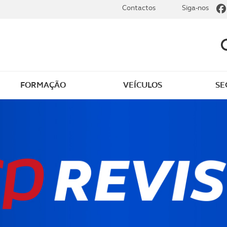
Contactos
Siga-nos
FORMAÇÃO
VEÍCULOS
SE
dade elétrica
O que saber sobre carr
zir em segurança
O que saber sobre mot
os seus
cimentos