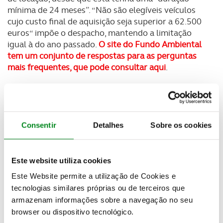
mínima de 24 meses”. “Não são elegíveis veículos
cujo custo final de aquisição seja superior a 62.500
euros“ impõe o despacho, mantendo a limitação
igual à do ano passado.
O site do Fundo Ambiental
tem um conjunto de respostas para as perguntas
mais frequentes, que pode consultar aqui
.
Este ano voltam a ser diferenciados os valores para
particulares e pessoas coletivas, mas também é
definida uma quantidade total de apoios a distribuir
para cada um daqueles segmentos de contribuintes.
Consentir
Detalhes
Sobre os cookies
“Serão atribuídas unidades de incentivo até aos
limites máximos de 700 unidades para pessoas
singulares e 300 unidades para pessoas coletivas,
Este website utiliza cookies
ordenadas de acordo com a data e hora de
Este Website permite a utilização de Cookies e
submissão do pedido de incentivo”, refere a nota
tecnologias similares próprias ou de terceiros que
legal. Além destes há ainda mais 300 “cheques” para
armazenam informações sobre a navegação no seu
a compra de veículos ligeiros de mercadorias, a
browser ou dispositivo tecnológico.
distribuir por particulares e empresas, de forma