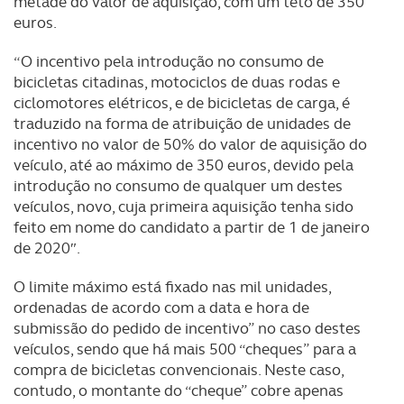
metade do valor de aquisição, com um teto de 350
utilização do nosso site de publicidade e de análise, com
euros.
parceiros e organizações na UE e em países terceiros.
“O incentivo pela introdução no consumo de
O ACP garantirá que as transferências internacionais de
bicicletas citadinas, motociclos de duas rodas e
dados pessoais serão realizadas apenas com o seu
ciclomotores elétricos, e de bicicletas de carga, é
consentimento e quando tal se afigure estritamente
traduzido na forma de atribuição de unidades de
necessário no contexto dos serviços a prestar.
incentivo no valor de 50% do valor de aquisição do
veículo, até ao máximo de 350 euros, devido pela
Realçamos que o bloqueio de certo tipo de Cookies e
introdução no consumo de qualquer um destes
tecnologias similares pode ter impacto na sua
veículos, novo, cuja primeira aquisição tenha sido
feito em nome do candidato a partir de 1 de janeiro
experiência de navegação no Website e nos serviços
de 2020″.
disponibilizados.
O limite máximo está fixado nas mil unidades,
Consulte a política de cookies do site.
ordenadas de acordo com a data e hora de
submissão do pedido de incentivo” no caso destes
veículos, sendo que há mais 500 “cheques” para a
compra de bicicletas convencionais. Neste caso,
contudo, o montante do “cheque” cobre apenas