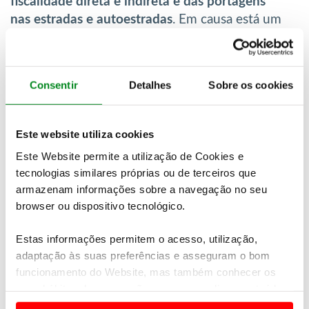
fiscalidade direta e indireta e das portagens
nas estradas e autoestradas
.
Em causa está um
aumento previsto desse custo através de
legislação assinada pela Comissão Europeia,
com o objetivo de reduzir as emissões de
Consentir
Detalhes
Sobre os cookies
dióxido de carbono.
Segundo a
FIA,
os veículos ligeiros de
Este website utiliza cookies
passageiros devem ficar de fora desse aumento,
Este Website permite a utilização de Cookies e
já que
cabe à Comissão Europeia ter um papel
tecnologias similares próprias ou de terceiros que
claro na simplificação da vida das pessoas, não
armazenam informações sobre a navegação no seu
adicionando mais fardos à mobilidade.
browser ou dispositivo tecnológico.
A FIA lembrou ainda que
aquilo que um
Estas informações permitem o acesso, utilização,
automobilista já paga de impostos, diretos e
adaptação às suas preferências e asseguram o bom
indiretos, ao longo do ciclo de vida do automóvel é
funcionamento do Website, mas também conhecer os
mais do que suficiente para custear a manutenção
seus hábitos de navegação para personalizar conteúdos
da rede rodoviária
.
e anúncios de modo a promover produtos e/ou serviços.