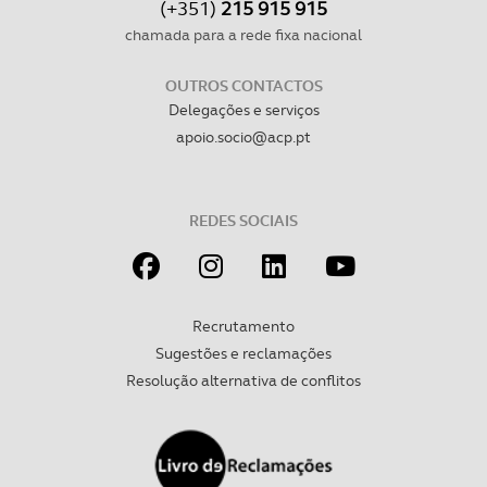
consentimento e quando tal se afigure estritamente
(+351)
215 915 915
necessário no contexto dos serviços a prestar.
chamada para a rede fixa nacional
Realçamos que o bloqueio de certo tipo de Cookies e
OUTROS CONTACTOS
tecnologias similares pode ter impacto na sua
Delegações e serviços
experiência de navegação no Website e nos serviços
apoio.socio@acp.pt
disponibilizados.
Consulte a política de cookies do site.
REDES SOCIAIS
Recrutamento
Sugestões e reclamações
Resolução alternativa de conflitos