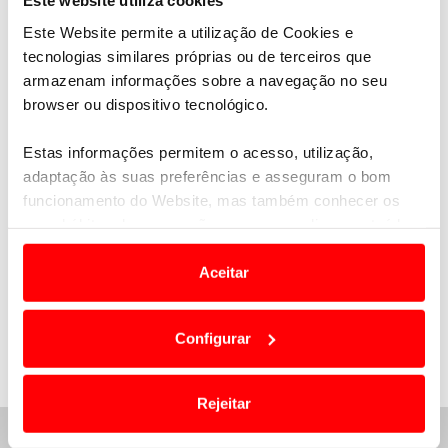
Este website utiliza cookies
Este Website permite a utilização de Cookies e
tecnologias similares próprias ou de terceiros que
armazenam informações sobre a navegação no seu
browser ou dispositivo tecnológico.
Estas informações permitem o acesso, utilização,
adaptação às suas preferências e asseguram o bom
funcionamento do Website, mas também conhecer os
seus hábitos de navegação para personalizar conteúdos
e anúncios de modo a promover produtos e/ou serviços.
Aceitar
Em alguns casos, a utilização destas tecnologias
dependem do seu consentimento, definindo nesses
Configurar
termos e a todo o tempo as suas preferências e limitando
o acesso a informações durante a navegação no
Website.
Rejeitar
ASSISTÊNCIA E APOIO 24H
Usamos cookies para melhorar a sua experiência digital,