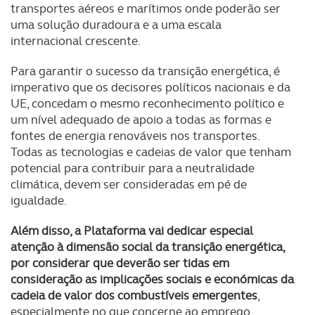
transportes aéreos e marítimos onde poderão ser
utilização do nosso site de publicidade e de análise, com
uma solução duradoura e a uma escala
parceiros e organizações na UE e em países terceiros.
internacional crescente.
O ACP garantirá que as transferências internacionais de
Para garantir o sucesso da transição energética, é
dados pessoais serão realizadas apenas com o seu
imperativo que os decisores políticos nacionais e da
consentimento e quando tal se afigure estritamente
UE, concedam o mesmo reconhecimento político e
necessário no contexto dos serviços a prestar.
um nível adequado de apoio a todas as formas e
fontes de energia renováveis nos transportes.
Realçamos que o bloqueio de certo tipo de Cookies e
Todas as tecnologias e cadeias de valor que tenham
tecnologias similares pode ter impacto na sua
potencial para contribuir para a neutralidade
experiência de navegação no Website e nos serviços
climática, devem ser consideradas em pé de
disponibilizados.
igualdade.
Além disso, a Plataforma vai dedicar especial
Consulte a política de cookies do site.
atenção à dimensão social da transição energética,
por considerar que deverão ser tidas em
consideração as implicações sociais e económicas da
cadeia de valor dos combustíveis emergentes
,
especialmente no que concerne ao emprego