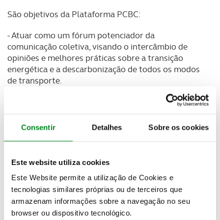
São objetivos da Plataforma PCBC:
- Atuar como um fórum potenciador da
comunicação coletiva, visando o intercâmbio de
opiniões e melhores práticas sobre a transição
energética e a descarbonização de todos os modos
de transporte.
- Trabalhar em conjunto para contribuir para a
descarbonização do setor de mobilidade de uma
forma sustentável, progressiva e acessível a todos.
Consentir
Detalhes
Sobre os cookies
- Apelar às Instituições Nacionais e Europeias para a
elaboração de um quadro legislativo que valorize e
Este website utiliza cookies
apoie todas as tecnologias de baixo carbono e
Este Website permite a utilização de Cookies e
impulsione a economia circular, em benefício das
tecnologias similares próprias ou de terceiros que
economias e dos consumidores.
armazenam informações sobre a navegação no seu
- Dar visibilidade à dimensão social da transição
browser ou dispositivo tecnológico.