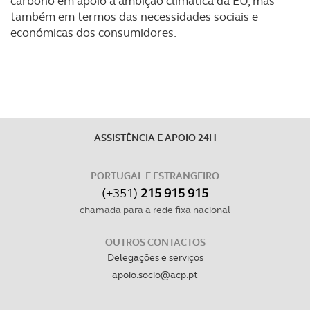
carbono em apoio à ambição climática da EU, mas
também em termos das necessidades sociais e
económicas dos consumidores.
ASSISTÊNCIA E APOIO 24H
PORTUGAL E ESTRANGEIRO
(+351)
215 915 915
chamada para a rede fixa nacional
OUTROS CONTACTOS
Delegações e serviços
apoio.socio@acp.pt