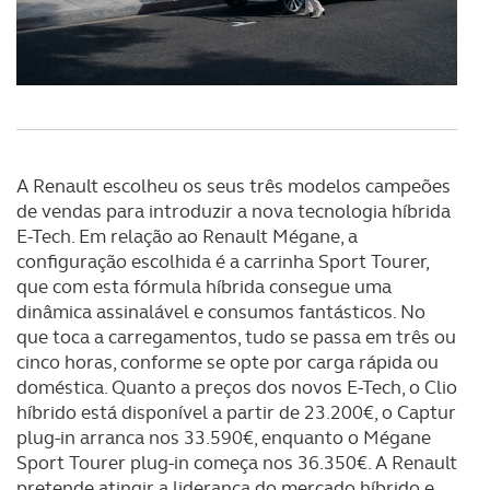
tecnologias similares pode ter impacto na sua
experiência de navegação no Website e nos serviços
disponibilizados.
Consulte a política de cookies do site.
A Renault escolheu os seus três modelos campeões
de vendas para introduzir a nova tecnologia híbrida
E-Tech. Em relação ao Renault Mégane, a
configuração escolhida é a carrinha Sport Tourer,
que com esta fórmula híbrida consegue uma
dinâmica assinalável e consumos fantásticos. No
que toca a carregamentos, tudo se passa em três ou
cinco horas, conforme se opte por carga rápida ou
doméstica. Quanto a preços dos novos E-Tech, o Clio
híbrido está disponível a partir de 23.200€, o Captur
plug-in arranca nos 33.590€, enquanto o Mégane
Sport Tourer plug-in começa nos 36.350€. A Renault
pretende atingir a liderança do mercado híbrido e