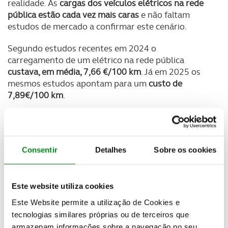
realidade. As
cargas dos veículos elétricos na rede
pública estão cada vez mais caras
e não faltam
estudos de mercado a confirmar este cenário.
Segundo estudos recentes em 2024 o
carregamento de um elétrico na rede pública
custava, em média, 7,66 €/100 km
. Já em 2025 os
mesmos estudos apontam para um
custo de
7,89€/100 km
.
Como termo de comparação,
abastecer um carro a
gasóleo custa hoje, em média, 7,40€/100 km
enquanto num modelo a
gasolina esse
custo
Consentir
Detalhes
Sobre os cookies
ascende aos 9,84 €/100 km
.
Este website utiliza cookies
Newsletter Revista
Este Website permite a utilização de Cookies e
Receba as novidades do mundo automóvel e
tecnologias similares próprias ou de terceiros que
do universo ACP.
armazenam informações sobre a navegação no seu