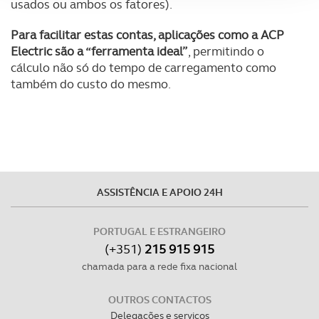
usados ou ambos os fatores).
Adicionalmente partilhamos informação, relativa à sua
Para facilitar estas contas, aplicações como a ACP
utilização do nosso site de publicidade e de análise, com
Electric são a “ferramenta ideal”
, permitindo o
parceiros e organizações na UE e em países terceiros.
cálculo não só do tempo de carregamento como
também do custo do mesmo.
O ACP garantirá que as transferências internacionais de
dados pessoais serão realizadas apenas com o seu
consentimento e quando tal se afigure estritamente
necessário no contexto dos serviços a prestar.
Realçamos que o bloqueio de certo tipo de Cookies e
tecnologias similares pode ter impacto na sua
ASSISTÊNCIA E APOIO 24H
experiência de navegação no Website e nos serviços
disponibilizados.
PORTUGAL E ESTRANGEIRO
(+351)
215 915 915
Consulte a política de cookies do site.
chamada para a rede fixa nacional
OUTROS CONTACTOS
Delegações e serviços