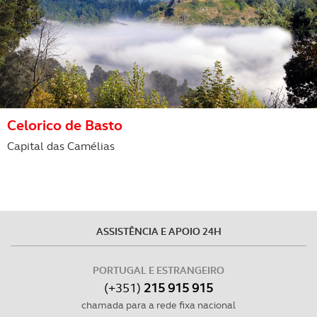
Apesar da defesa acérrima levada a cabo, na ponte de S. Gonçalo,
os franceses tomaram conta de vários edifícios, entre os quais
este. Infelizmente não se ficam pela invasão e utilização,
incendiaram-no, tendo ficado só as paredes.
Celorico de Basto
Capital das Camélias
- Casa da Calçada -
foi construída no séc. XVI, para residência
principal do Conde de Redondo e, ao contrário de outros, este
solar foi albergue dos comandos aliados, na época das invasões
francesas, na defesa da região e do acesso ao Porto. Infelizmente,
três dias depois da 1ª batalha, o edifício foi pasto das chamas e
ASSISTÊNCIA E APOIO 24H
ficou completamente destruído. Mais tarde, foi comprado e
reconstruído por uma família e, já no séc. XX, foi palco de
PORTUGAL E ESTRANGEIRO
encontros de políticos e intelectuais, tendo ficado
completamente recuperado em 2001. A partir de 2003 passou a
(+351)
215 915 915
fazer parte da cadeia de luxo “Relais et Châteaux”
chamada para a rede fixa nacional