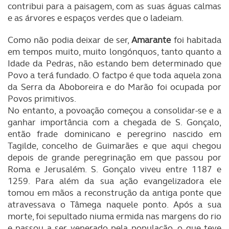
contribui para a paisagem, com as suas águas calmas
e as árvores e espaços verdes que o ladeiam.
Como não podia deixar de ser,
Amarante
foi habitada
em tempos muito, muito longónquos, tanto quanto a
Idade da Pedras, não estando bem determinado que
Povo a terá fundado. O factpo é que toda aquela zona
da Serra da Aboboreira e do Marão foi ocupada por
Povos primitivos.
No entanto, a povoação começou a consolidar-se e a
ganhar importância com a chegada de S. Gonçalo,
então frade dominicano e peregrino nascido em
Tagilde, concelho de Guimarães e que aqui chegou
depois de grande peregrinação em que passou por
Roma e Jerusalém. S. Gonçalo viveu entre 1187 e
1259. Para além da sua ação evangelizadora ele
tomou em mãos a reconstrução da antiga ponte que
atravessava o Tâmega naquele ponto. Após a sua
morte, foi sepultado niuma ermida nas margens do rio
e passou a ser venerado pela população, o que teve