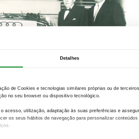
Detalhes
zação de Cookies e tecnologias similares próprias ou de tercei
ão no seu browser ou dispositivo tecnológico.
o acesso, utilização, adaptação às suas preferências e asseg
er os seus hábitos de navegação para personalizar conteúdos
iços.
a coluna de direção era de série; não foi oferecida
 102, o novo Audi mantinha os travões de disco