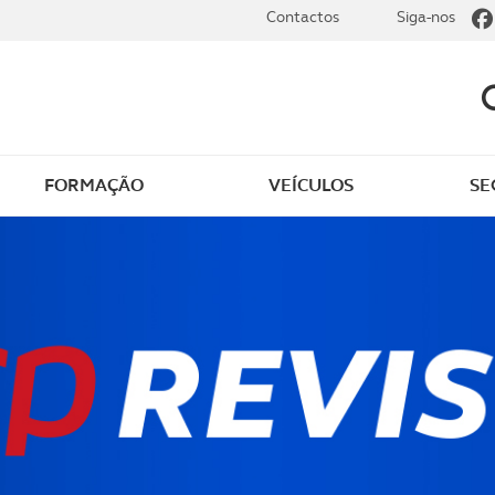
Contactos
Siga-nos
FORMAÇÃO
VEÍCULOS
SE
dade
Clássicos
mentos
Notícias do clube
s
Golfe
sts
Revista ACP Edição
impressa
rto