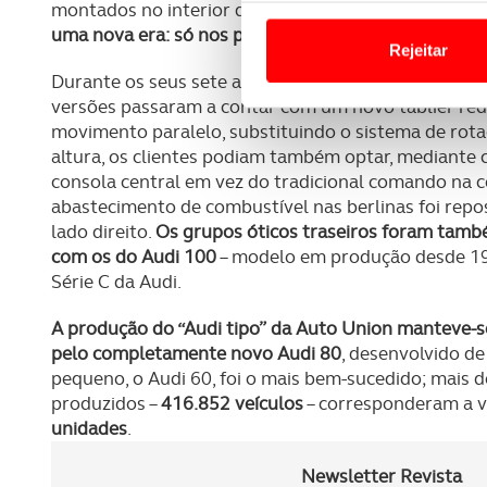
Em alguns casos, a utilizaç
montados no interior da transmissão.
A transição p
tempo as suas preferências 
uma nova era: só nos primeiros três meses foram p
Rejeitar
Durante os seus sete anos de produção, o F 103 sof
Usamos cookies para melhorar
versões passaram a contar com um novo tablier re
funcionalidades de redes so
movimento paralelo, substituindo o sistema de rota
altura, os clientes podiam também optar, mediante 
Adicionalmente partilhamos i
consola central em vez do tradicional comando na c
e organizações na UE e em p
abastecimento de combustível nas berlinas foi reposi
lado direito.
Os grupos óticos traseiros foram tam
O ACP garantirá que as tran
com os do Audi 100
– modelo em produção desde 19
consentimento e quando tal s
Série C da Audi.
Realçamos que o bloqueio de 
A produção do “Audi tipo” da Auto Union manteve-se
navegação no Website e nos 
pelo completamente novo Audi 80
, desenvolvido de
pequeno, o Audi 60, foi o mais bem-sucedido; mais
Consulte a política de cookie
produzidos –
416.852 veículos
– corresponderam a ve
unidades
.
Newsletter Revista