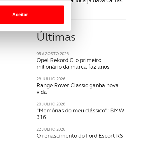
Volvo PV36 Carioca já dava cartas
o nesses termos e a todo o
na segurança
site.
Aceitar
 para lhe proporcionar
site.
Últimas
e e de análise, com parceiros
05 AGOSTO 2026
Opel Rekord C, o primeiro
milionário da marca faz anos
apenas com o seu
estar.
28 JULHO 2026
Range Rover Classic ganha nova
vida
 na sua experiência de
28 JULHO 2026
"Memórias do meu clássico": BMW
316
22 JULHO 2026
O renascimento do Ford Escort RS