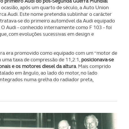
: o primeiro Audi do pós-Segunda Guerra Mundial
a ocasião, após um quarto de século, a Auto Union
ca Audi. Este nome pretendia sublinhar o carácter
 tratava-se do primeiro automóvel da Audi equipado
 O Audi – conhecido internamente como F 103 – foi
ue, com evoluções sucessivas em design e
uerra era promovido como equipado com um “motor de
om uma taxa de compressão de 11,2:1,
posicionava-se
nais e os motores diesel da altura
. Mais comprido
talado em ângulo, ao lado do motor, no lado
integrados numa grelha do radiador preta,