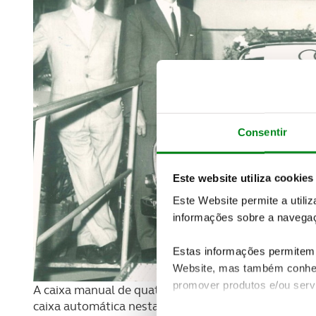
Consentir
Este website utiliza cookies
Este Website permite a utili
informações sobre a navegaç
Estas informações permitem 
Website, mas também conhec
promover produtos e/ou serv
A caixa manual de quatro velocidades com comando n
caixa automática nesta geração. Tal como no DKW F