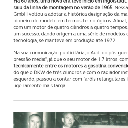
Há 60 anos, uma nova era teve início em Ingolstadt
saiu da linha de montagem no verão de 1965
. Ness
GmbH voltou a adotar a histórica designação da mar
pioneiro do modelo em termos tecnológicos. Afinal,
com um motor de quatro cilindros a quatro tempos.
um sucesso, dando origem a uma série de modelos q
tecnologia, se manteve em produção até 1972.
Na sua comunicação publicitária, o Audi do pós-g
pressão média”, já que o seu motor de 1.7 litros, c
tecnicamente entre os motores a gasolina convencio
do que o DKW de três cilindros e com o radiador ins
esquerdo, passou a contar com faróis retangulares 
ligeiramente mais larga.