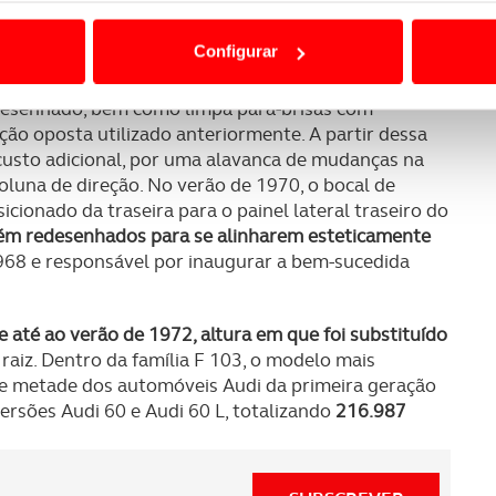
ão destas tecnologias dependem do seu consentimento, definind
ara o motor a quatro tempos assinalava o início de
e limitando o acesso a informações durante a navegação no Web
roduzidas 16.000 unidades do novo Audi
.
Configurar
reu apenas alterações pontuais. Em 1970, todas as
 a sua experiência digital, personalizar conteúdos e anúncios,
desenhado, bem como limpa para-brisas com
ciais, bem como para analisar dados de navegação no nosso web
ção oposta utilizado anteriormente. A partir dessa
custo adicional, por uma alavanca de mudanças na
nformação, relativa à sua utilização do nosso site de publicidad
oluna de direção. No verão de 1970, o bocal de
aíses terceiros.
cionado da traseira para o painel lateral traseiro do
bém redesenhados para se alinharem esteticamente
sferências internacionais de dados pessoais serão realizadas 
68 e responsável por inaugurar a bem-sucedida
e afigure estritamente necessário no contexto dos serviços a pr
certo tipo de Cookies e tecnologias similares pode ter impacto
 até ao verão de 1972, altura em que foi substituído
serviços disponibilizados.
 raiz. Dentro da família F 103, o modelo mais
 de metade dos automóveis Audi da primeira geração
s do site.
rsões Audi 60 e Audi 60 L, totalizando
216.987