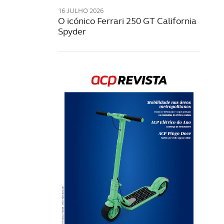
16 JULHO 2026
O icónico Ferrari 250 GT California
Spyder
Rev
202