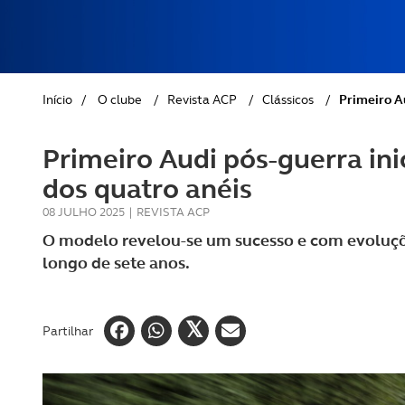
REVISTA ACP
PETS
SOBRE O ACP SEGUROS
CLÁSSICOS
Início
/
O clube
/
Revista ACP
/
Clássicos
/
Primeiro Au
GOLFE
Primeiro Audi pós-guerra in
AUTOCARAVANISMO
dos quatro anéis
08 JULHO 2025
|
REVISTA ACP
O modelo revelou-se um sucesso e com evoluç
longo de sete anos.
Partilhar