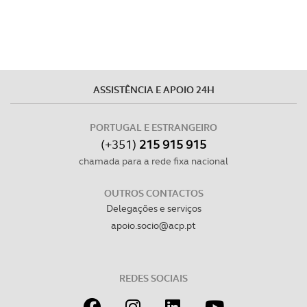
disponibilizados.
Consulte a política de cookies do site.
ASSISTÊNCIA E APOIO 24H
PORTUGAL E ESTRANGEIRO
(+351)
215 915 915
chamada para a rede fixa nacional
OUTROS CONTACTOS
Delegações e serviços
apoio.socio@acp.pt
REDES SOCIAIS