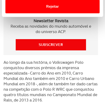
Website.
limitada Polo GTI Edition 25 para celebrar os 25
Rejeitar
anos do Polo GTI.
Usamos cookies para melhorar a sua experiência digital,
Newsletter Revista
personalizar conteúdos e anúncios, para lhe proporcionar
Receba as novidades do mundo automóvel e
funcionalidades de redes sociais, bem como para
do universo ACP.
analisar dados de navegação no nosso website.
Adicionalmente partilhamos informação, relativa à sua
SUBSCREVER
utilização do nosso site de publicidade e de análise, com
parceiros e organizações na UE e em países terceiros.
Ao longo da sua história, o Volkswagen Polo
O ACP garantirá que as transferências internacionais de
conquistou diversos prémios da imprensa
dados pessoais serão realizadas apenas com o seu
especializada - Carro do Ano em 2010, Carro
consentimento e quando tal se afigure estritamente
Mundial do Ano também em 2010 e Carro Urbano
necessário no contexto dos serviços a prestar.
Mundial em 2018 -, além de também ter dado cartas
na competição com o Polo R WRC que conquistou
Realçamos que o bloqueio de certo tipo de Cookies e
quatro títulos mundiais no Campeonato Mundial de
tecnologias similares pode ter impacto na sua
Ralis, de 2013 a 2016.
experiência de navegação no Website e nos serviços