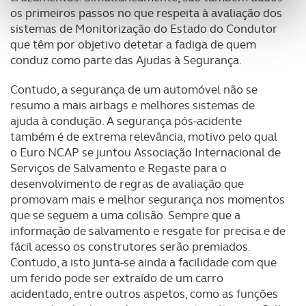
personalizar conteúdos e anúncios, para lhe proporcionar
os primeiros passos no que respeita à avaliação dos
funcionalidades de redes sociais, bem como para
sistemas de Monitorização do Estado do Condutor
analisar dados de navegação no nosso website.
que têm por objetivo detetar a fadiga de quem
conduz como parte das Ajudas à Segurança.
Adicionalmente partilhamos informação, relativa à sua
Contudo, a segurança de um automóvel não se
utilização do nosso site de publicidade e de análise, com
resumo a mais airbags e melhores sistemas de
parceiros e organizações na UE e em países terceiros.
ajuda à condução. A segurança pós-acidente
também é de extrema relevância, motivo pelo qual
O ACP garantirá que as transferências internacionais de
o Euro NCAP se juntou Associação Internacional de
dados pessoais serão realizadas apenas com o seu
Serviços de Salvamento e Regaste para o
consentimento e quando tal se afigure estritamente
desenvolvimento de regras de avaliação que
necessário no contexto dos serviços a prestar.
promovam mais e melhor segurança nos momentos
que se seguem a uma colisão. Sempre que a
Realçamos que o bloqueio de certo tipo de Cookies e
informação de salvamento e resgate for precisa e de
tecnologias similares pode ter impacto na sua
fácil acesso os construtores serão premiados.
experiência de navegação no Website e nos serviços
Contudo, a isto junta-se ainda a facilidade com que
disponibilizados.
um ferido pode ser extraído de um carro
acidentado, entre outros aspetos, como as funções
Consulte a política de cookies do site.