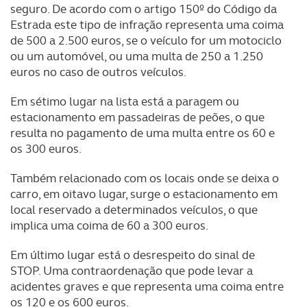
seguro. De acordo com o artigo 150º do Código da
Estrada este tipo de infração representa uma coima
Realçamos que o bloqueio de certo tipo de Cookies e
de 500 a 2.500 euros, se o veículo for um motociclo
tecnologias similares pode ter impacto na sua
ou um automóvel, ou uma multa de 250 a 1.250
experiência de navegação no Website e nos serviços
euros no caso de outros veículos.
disponibilizados.
Em sétimo lugar na lista está a paragem ou
Consulte a política de cookies do site.
estacionamento em passadeiras de peões, o que
resulta no pagamento de uma multa entre os 60 e
os 300 euros.
Também relacionado com os locais onde se deixa o
carro, em oitavo lugar, surge o estacionamento em
local reservado a determinados veículos, o que
implica uma coima de 60 a 300 euros.
Em último lugar está o desrespeito do sinal de
STOP. Uma contraordenação que pode levar a
acidentes graves e que representa uma coima entre
os 120 e os 600 euros.