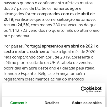
passado quando o confinamento afetava muitos
dos 27 países da EU. Se os números agora
alcançados forem
comparados com os de abril de
2019
, verifica-se que a comercialização automóvel
recuou 24,5%
, com menos 280 mil veículos do que
os 1.142.723 vendidos no quarto mês do último ano
pré-pandemia.
Por países,
Portugal apresentou em abril de 2021 o
sexto maior crescimento
face a igual mês de 2020.
Mas comparando com abril de 2019, apresenta o
sétimo pior resultado da UE. A tabela de vendas
ocorridas em abril deste ano é liderada pela Itália,
Irlanda e Espanha. Bélgica e França também
registaram crescimentos acima do mercado
nacional.
No conjunto, os
primeiros quatro meses de 2021
também foram animadores para as marcas na EU,
Consentir
Detalhes
Sobre os cookies
com as vendas a
aumentarem 24,4%
face a 2020,