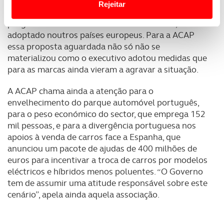
António Costa que propôs em março de 2020
Rejeitar
medidas para minorar as quebras, como um
Usamos cookies para melhorar a sua experiência digital,
programa de incentivo ao abate de veículos,
adoptado noutros países europeus. Para a ACAP
personalizar conteúdos e anúncios, para lhe proporcionar
essa proposta aguardada não só não se
funcionalidades de redes sociais, bem como para
materializou como o executivo adotou medidas que
analisar dados de navegação no nosso website.
para as marcas ainda vieram a agravar a situação.
Adicionalmente partilhamos informação, relativa à sua
A ACAP chama ainda a atenção para o
utilização do nosso site de publicidade e de análise, com
envelhecimento do parque automóvel português,
parceiros e organizações na UE e em países terceiros.
para o peso económico do sector, que emprega 152
mil pessoas, e para a divergência portuguesa nos
O ACP garantirá que as transferências internacionais de
apoios à venda de carros face a Espanha, que
dados pessoais serão realizadas apenas com o seu
anunciou um pacote de ajudas de 400 milhões de
consentimento e quando tal se afigure estritamente
euros para incentivar a troca de carros por modelos
necessário no contexto dos serviços a prestar.
eléctricos e híbridos menos poluentes. “O Governo
tem de assumir uma atitude responsável sobre este
Realçamos que o bloqueio de certo tipo de Cookies e
cenário”, apela ainda aquela associação.
tecnologias similares pode ter impacto na sua
experiência de navegação no Website e nos serviços