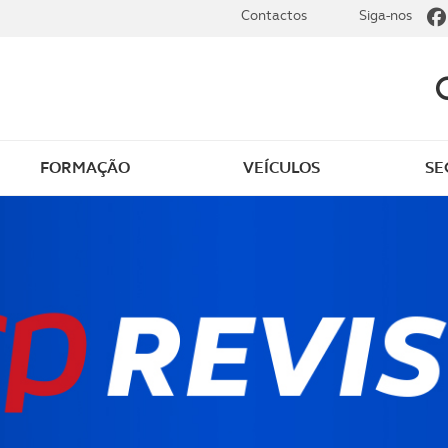
Contactos
Siga-nos
FORMAÇÃO
VEÍCULOS
SE
dade elétrica
O que saber sobre carr
zir em segurança
O que saber sobre mot
os seus
cimentos