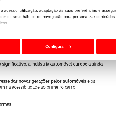
SUBSCREVER
o acesso, utilização, adaptação às suas preferências e asseg
 do universo ACP.
er os seus hábitos de navegação para personalizar conteúdos
iços.
ação europeia
e a crescente burocracia, que dificultam
ão destas tecnologias dependem do seu consentimento, definind
e limitando o acesso a informações durante a navegação no Web
 estratégica na eletrificação
, permitindo às marcas
Configurar
 a sua experiência digital, personalizar conteúdos e anúncios,
ciais, bem como para analisar dados de navegação no nosso web
 significativo, a indústria automóvel europeia ainda
nformação, relativa à sua utilização do nosso site de publicidad
aíses terceiros.
eresse das novas gerações pelos automóveis
e os
am na acessibilidade ao primeiro carro.
sferências internacionais de dados pessoais serão realizadas 
e afigure estritamente necessário no contexto dos serviços a pr
formas
certo tipo de Cookies e tecnologias similares pode ter impacto