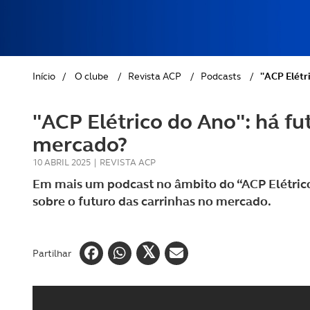
REVISTA ACP
PETS
SOBRE O ACP SEGUROS
CLÁSSICOS
Início
/
O clube
/
Revista ACP
/
Podcasts
/
"ACP Elétr
GOLFE
"ACP Elétrico do Ano": há fu
AUTOCARAVANISMO
mercado?
10 ABRIL 2025
|
REVISTA ACP
Em mais um podcast no âmbito do “ACP Elétric
sobre o futuro das carrinhas no mercado.
Partilhar