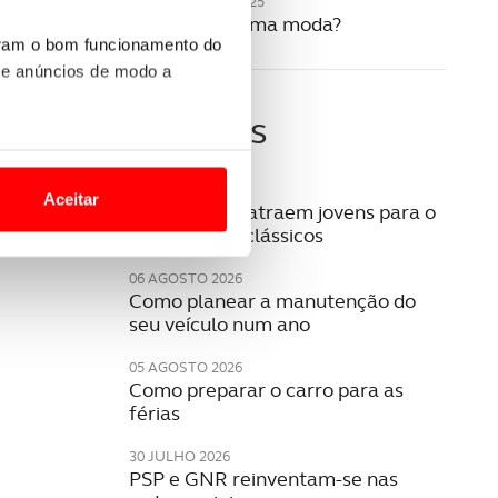
20 NOVEMBRO 2025
Os SUV são uma moda?
uram o bom funcionamento do
 e anúncios de modo a
Últimas
o nesses termos e a todo o
site.
06 AGOSTO 2026
Aceitar
Youngtimers atraem jovens para o
 para lhe proporcionar
universo dos clássicos
site.
06 AGOSTO 2026
Como planear a manutenção do
e e de análise, com parceiros
seu veículo num ano
05 AGOSTO 2026
Como preparar o carro para as
apenas com o seu
férias
estar.
30 JULHO 2026
 na sua experiência de
PSP e GNR reinventam-se nas