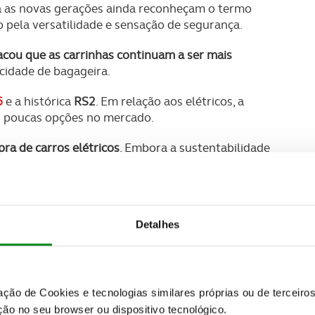
a as novas gerações ainda reconheçam o termo
o pela versatilidade e sensação de segurança.
cou que as carrinhas continuam a ser mais
idade de bagageira.
6
e a histórica
RS2
. Em relação aos elétricos, a
 poucas opções no mercado.
ra de carros elétricos
. Embora a sustentabilidade
do Monteiro concordaram que o
orçamento e os
ição
para os elétricos, especialmente nas empresas.
ca solução tecnológica
pela União Europeia,
Detalhes
os e hidrogénio.
carros elétricos
. Destacou o conforto no uso diário,
 falta de pontos de carregamento adequados.
zação de Cookies e tecnologias similares próprias ou de tercei
ão no seu browser ou dispositivo tecnológico.