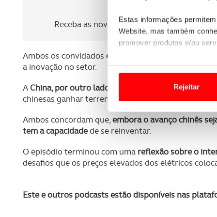
Newsletter Revista
Estas informações permitem 
Receba as novidades do mundo automóvel e
Website, mas também conhec
promover produtos e/ou serv
Ambos os convidados
criticaram a rigidez da regul
a inovação no setor.
Em alguns casos, a utilizaç
tempo as suas preferências 
A
China, por outro lado, foi elogiada pela sua aposta
Rejeitar
chinesas ganhar terreno no mercado europeu.
Usamos cookies para melhorar
funcionalidades de redes so
Ambos concordam que,
embora o avanço chinês seja
tem a capacidade
de se reinventar.
Adicionalmente partilhamos i
e organizações na UE e em p
O episódio terminou com uma
reflexão sobre o int
desafios que os preços elevados dos elétricos coloc
O ACP garantirá que as tran
consentimento e quando tal s
Este e outros podcasts estão disponíveis nas plata
Realçamos que o bloqueio de 