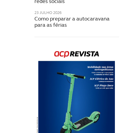
redes sociais
23 JULHO 2026
Como preparar a autocaravana
para as férias
Rev
202