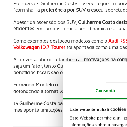
Por sua vez, Guilherme Costa observou que, embor
"carrinha", a
preferência por SUV cresceu
, sobretud
Apesar da ascensão dos SUV,
Guilherme Costa desta
eficientes
em campos como a aerodinâmica e a capac
Como exemplos destacou modelos como a
Audi RS
Volkswagen ID.7 Tourer
foi apontada como uma das
A conversa abordou também as
motivações na comp
seja um fator, tanto Guilherme Costa como Fernan
benefícios fiscais são os principais motores da trans
Fernando Monteiro criticou a imposição de uma úni
Consentir
defendendo alternativas como combustíveis sintétic
Já
Guilherme Costa partilhou a sua experiência com 
Este website utiliza cookies
mas aponta limitações para viagens longas, como a
Este Website permite a utili
informações sobre a navegaç