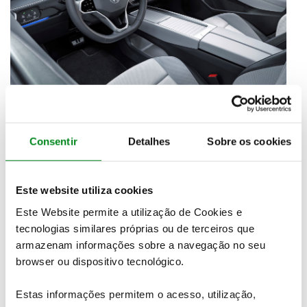
Consentir
Detalhes
Sobre os cookies
Os
muitos sistemas de ajuda à condução
, a
suavidade e entrega imediata do binário da
motorização elétrica, a
eficiência da motorização
Este website utiliza cookies
elétrica e a estabilidade a velocidades elevadas
Este Website permite a utilização de Cookies e
fazem do ID.7 Tourer
uma boa proposta para
tecnologias similares próprias ou de terceiros que
viagens longas
.
armazenam informações sobre a navegação no seu
Já o seu
raio de viragem torna fáceis as manobras
e
browser ou dispositivo tecnológico.
faz até a proposta da Volkswagen parecer mais
pequena do que de facto é.
Estas informações permitem o acesso, utilização,