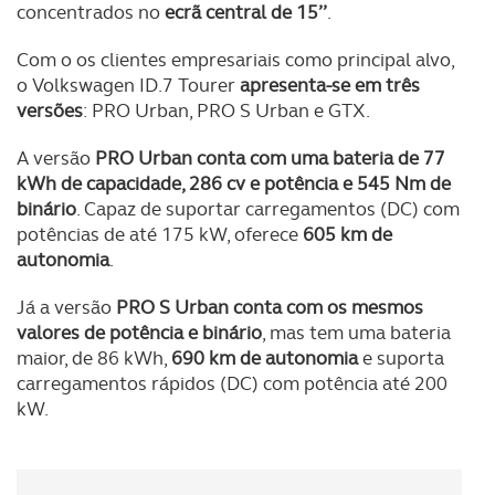
concentrados no
ecrã central de 15’’
.
O ACP garantirá que as transferências internacionais de
Com o os clientes empresariais como principal alvo,
dados pessoais serão realizadas apenas com o seu
o Volkswagen ID.7 Tourer
apresenta-se em três
consentimento e quando tal se afigure estritamente
versões
: PRO Urban, PRO S Urban e GTX.
necessário no contexto dos serviços a prestar.
A versão
PRO Urban conta com uma bateria de 77
Realçamos que o bloqueio de certo tipo de Cookies e
kWh de capacidade, 286 cv e potência e 545 Nm de
tecnologias similares pode ter impacto na sua
binário
. Capaz de suportar carregamentos (DC) com
experiência de navegação no Website e nos serviços
potências de até 175 kW, oferece
605 km de
disponibilizados.
autonomia
.
Já a versão
PRO S Urban conta com os mesmos
Consulte a política de cookies do site.
valores de potência e binário
, mas tem uma bateria
maior, de 86 kWh,
690 km de autonomia
e suporta
carregamentos rápidos (DC) com potência até 200
kW.