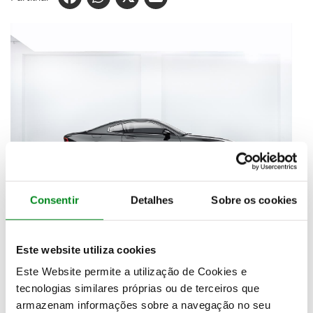
Consentir
Detalhes
Sobre os cookies
A estreia da
nova marca de performance eléctrica
do Volvo Car Group
irá assinalar também a primeira
Este website utiliza cookies
exposição pública do seu primeiro automóvel, o
Polestar 1, um modelo GT Hybrid de alta
Este Website permite a utilização de Cookies e
performance, com 600cv e 1.000 Nm de binário
.
tecnologias similares próprias ou de terceiros que
Este coupé consegue percorrer 150 km em modo
armazenam informações sobre a navegação no seu