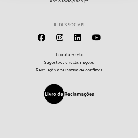
apoio.socio@acp.pt
Adicionalmente partilhamos informação, relativa à sua
utilização do nosso site de publicidade e de análise, com
parceiros e organizações na UE e em países terceiros.
REDES SOCIAIS
O ACP garantirá que as transferências internacionais de
dados pessoais serão realizadas apenas com o seu
consentimento e quando tal se afigure estritamente
Recrutamento
necessário no contexto dos serviços a prestar.
Sugestões e reclamações
Resolução alternativa de conflitos
Realçamos que o bloqueio de certo tipo de Cookies e
tecnologias similares pode ter impacto na sua
experiência de navegação no Website e nos serviços
disponibilizados.
Consulte a política de cookies do site.