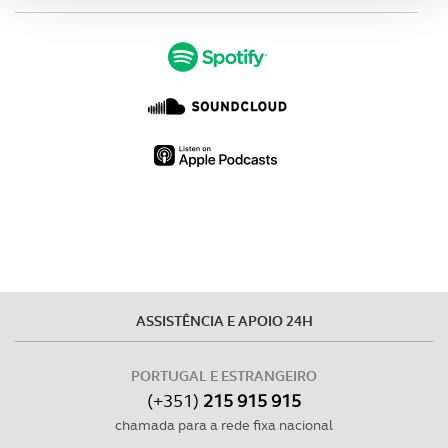
analisar dados de navegação no nosso website.
Adicionalmente partilhamos informação, relativa à sua
utilização do nosso site de publicidade e de análise, com
parceiros e organizações na UE e em países terceiros.
O ACP garantirá que as transferências internacionais de
dados pessoais serão realizadas apenas com o seu
consentimento e quando tal se afigure estritamente
necessário no contexto dos serviços a prestar.
Realçamos que o bloqueio de certo tipo de Cookies e
tecnologias similares pode ter impacto na sua
experiência de navegação no Website e nos serviços
ASSISTÊNCIA E APOIO 24H
disponibilizados.
PORTUGAL E ESTRANGEIRO
Consulte a política de cookies do site.
(+351)
215 915 915
chamada para a rede fixa nacional