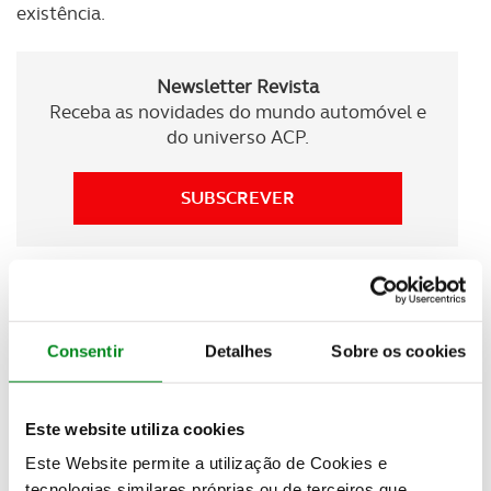
existência.
Newsletter Revista
Receba as novidades do mundo automóvel e
do universo ACP.
SUBSCREVER
Neste podcast inaugural do ACP Golfe, Henrique
Carvalhão recorda os tempos iniciais, em que
desde
então a sua relação com o clube ia bastante mais
Consentir
Detalhes
Sobre os cookies
longe do que a normal relação de sócio
, ajudando a
limar aspectos técnicos, tendo sido uma grande
ajuda no desenvolvimento dos regulamentos e dos
Este website utiliza cookies
termos de competição do ACP golfe.
Este Website permite a utilização de Cookies e
tecnologias similares próprias ou de terceiros que