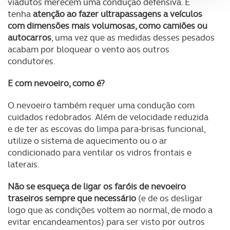
viadutos merecem uma condução defensiva. E
tenha
atenção ao fazer ultrapassagens a veículos
Adicionalmente partilhamos informação, relativa à sua
com dimensões mais volumosas, como camiões ou
utilização do nosso site de publicidade e de análise, com
autocarros
, uma vez que as medidas desses pesados
parceiros e organizações na UE e em países terceiros.
acabam por bloquear o vento aos outros
condutores.
O ACP garantirá que as transferências internacionais de
E com nevoeiro, como é?
dados pessoais serão realizadas apenas com o seu
consentimento e quando tal se afigure estritamente
O nevoeiro também requer uma condução com
necessário no contexto dos serviços a prestar.
cuidados redobrados. Além de velocidade reduzida
e de ter as escovas do limpa para-brisas funcional,
Realçamos que o bloqueio de certo tipo de Cookies e
utilize o sistema de aquecimento ou o ar
tecnologias similares pode ter impacto na sua
condicionado para ventilar os vidros frontais e
experiência de navegação no Website e nos serviços
laterais.
disponibilizados.
Não se esqueça de ligar os faróis de nevoeiro
Consulte a política de cookies do site.
traseiros sempre que necessário
(e de os desligar
logo que as condições voltem ao normal, de modo a
evitar encandeamentos) para ser visto por outros