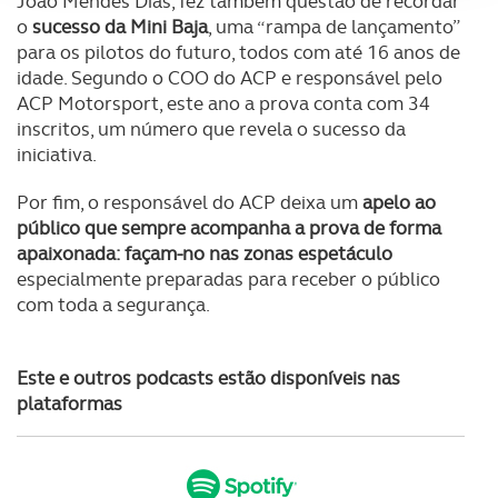
João Mendes Dias, fez também questão de recordar
Adicionalmente partilhamos informação, relativa à sua
o
sucesso da Mini Baja
, uma “rampa de lançamento”
utilização do nosso site de publicidade e de análise, com
para os pilotos do futuro, todos com até 16 anos de
idade. Segundo o COO do ACP e responsável pelo
parceiros e organizações na UE e em países terceiros.
ACP Motorsport, este ano a prova conta com 34
inscritos, um número que revela o sucesso da
O ACP garantirá que as transferências internacionais de
iniciativa.
dados pessoais serão realizadas apenas com o seu
consentimento e quando tal se afigure estritamente
Por fim, o responsável do ACP deixa um
apelo ao
necessário no contexto dos serviços a prestar.
público que sempre acompanha a prova de forma
apaixonada: façam-no nas zonas espetáculo
Realçamos que o bloqueio de certo tipo de Cookies e
especialmente preparadas para receber o público
tecnologias similares pode ter impacto na sua
com toda a segurança.
experiência de navegação no Website e nos serviços
disponibilizados.
Este e outros podcasts estão disponíveis nas
Consulte a política de cookies do site.
plataformas