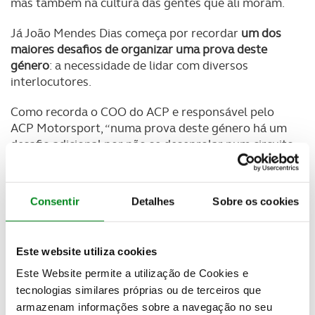
mas também na cultura das gentes que ali moram.
Já João Mendes Dias começa por recordar
um dos
maiores desafios de organizar uma prova deste
género
: a necessidade de lidar com diversos
interlocutores.
Como recorda o COO do ACP e responsável pelo
ACP Motorsport, “numa prova deste género há um
desafio adicional por não se desenrolar num circuito
fechado.
É preciso contactar com vários
interlocutores. A prova desenrola-se nos terrenos
de diversos proprietários que colaboram connosco
Consentir
Detalhes
Sobre os cookies
há muito e a quem temos de agradecer
”.
João Mendes Dias revela ainda que
“assim que
Este website utiliza cookies
acaba uma Baja começamos a preparar a do
próximo ano”
e reforça que “é também preciso que
Este Website permite a utilização de Cookies e
a prova vá evoluindo ao longo dos anos”.
tecnologias similares próprias ou de terceiros que
armazenam informações sobre a navegação no seu