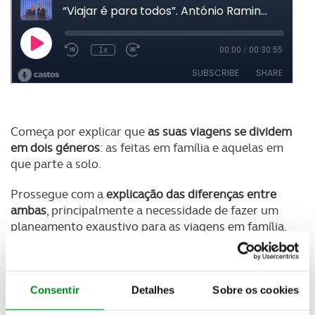
Começa por explicar que
as suas viagens se dividem
em dois géneros
: as feitas em família e aquelas em
que parte a solo.
Prossegue com a
explicação das diferenças entre
ambas
, principalmente a necessidade de fazer um
planeamento exaustivo para as viagens em família.
Quanto às viagens a solo, o
humorista reconhece
que podem constituir um momento de ansiedade
,
mas nem por isso deixa de as apreciar, limitando-se
Consentir
Detalhes
Sobre os cookies
a planear somente o suficiente para não ter