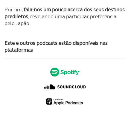
Por fim,
fala-nos um pouco acerca dos seus destinos
Consulte a política de cookies do site.
prediletos
, revelando uma particular preferência
pelo Japão.
Este e outros podcasts estão disponíveis nas
plataformas