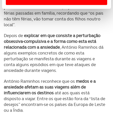
Também a
logística relacionada com as viagens
Usamos cookies para melhorar a sua experiência digital,
passa uma “fatura” emocional
, especialmente nas
férias passadas em família, recordando que “os pais
personalizar conteúdos e anúncios, para lhe proporcionar
não têm férias, vão tomar conta dos filhos noutro
funcionalidades de redes sociais, bem como para
local”.
analisar dados de navegação no nosso website.
Depois de
explicar em que consiste a perturbação
Adicionalmente partilhamos informação, relativa à sua
obsessiva-compulsiva e a forma como esta está
utilização do nosso site de publicidade e de análise, com
relacionada com a ansiedade
, António Raminhos dá
parceiros e organizações na UE e em países terceiros.
alguns exemplos concretos de como esta
perturbação se manifesta durante as viagens e
O ACP garantirá que as transferências internacionais de
conta alguns episódios em que teve ataques de
dados pessoais serão realizadas apenas com o seu
ansiedade durante viagens.
consentimento e quando tal se afigure estritamente
necessário no contexto dos serviços a prestar.
António Raminhos reconhece que os
medos e a
ansiedade afetam as suas viagens além de
Realçamos que o bloqueio de certo tipo de Cookies e
influenciarem os destinos
até aos quais está
tecnologias similares pode ter impacto na sua
disposto a viajar. Entre os que estão fora da “lista de
experiência de navegação no Website e nos serviços
desejos” encontram-se os países da Europa de Leste
disponibilizados.
ou a Índia.