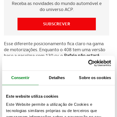
Receba as novidades do mundo automóvel e
do universo ACP.
SUBSCREVER
Esse diferente posicionamento fica claro na gama
de motorizações. Enquanto o 408 tem uma versão
base a gasolina com 130 cv, o
Rafale não estará
disponível com menos de 200 cv e todas as suas
versões serão eletrificadas
.
Consentir
Detalhes
Sobre os cookies
Desta forma,
na base da gama encontramos uma
híbrida convencional com 200 cv
. Já no topo da
gama vai posicionar-se uma
nova motorização
Este website utiliza cookies
híbrida
plug-in
com 300 cv que o Rafale vai estrear
e
acerca da qual a Renault ainda não divulgou
Este Website permite a utilização de Cookies e
quaisquer detalhes.
tecnologias similares próprias ou de terceiros que
armazenam informações sobre a navegação no seu