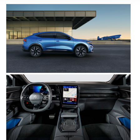
Adicionalmente partilhamos informação, relativa à sua
utilização do nosso site de publicidade e de análise, com
parceiros e organizações na UE e em países terceiros.
O ACP garantirá que as transferências internacionais de
dados pessoais serão realizadas apenas com o seu
consentimento e quando tal se afigure estritamente
necessário no contexto dos serviços a prestar.
Realçamos que o bloqueio de certo tipo de Cookies e
tecnologias similares pode ter impacto na sua
experiência de navegação no Website e nos serviços
disponibilizados.
Consulte a política de cookies do site.