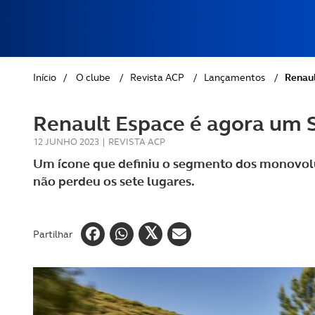
REVISTA ACP
PETS
SOBRE O ACP SEGUROS
CLÁSSICOS
Início
/
O clube
/
Revista ACP
/
Lançamentos
/
Renaul
GOLFE
Renault Espace é agora um
AUTOCARAVANISMO
12 JUNHO 2023
|
REVISTA ACP
Um ícone que definiu o segmento dos monovol
não perdeu os sete lugares.
Partilhar