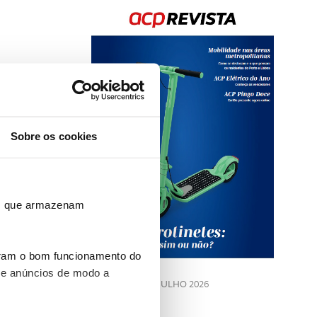
Sobre os cookies
Rev
202
ros que armazenam
LE
uram o bom funcionamento do
 e anúncios de modo a
JULHO 2026