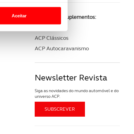
o nesses termos e a todo o
site.
Aceitar
Consulte os suplementos:
 para lhe proporcionar
ACP Golfe
site.
ACP Clássicos
e e de análise, com parceiros
ACP Autocaravanismo
apenas com o seu
estar.
Newsletter Revista
 na sua experiência de
Siga as novidades do mundo automóvel e do
universo ACP.