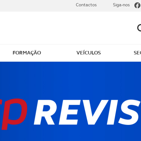
Contactos
Siga-nos
FORMAÇÃO
VEÍCULOS
SE
dade
Clássicos
mentos
Notícias do clube
s
Golfe
sts
Revista ACP Edição
impressa
rto