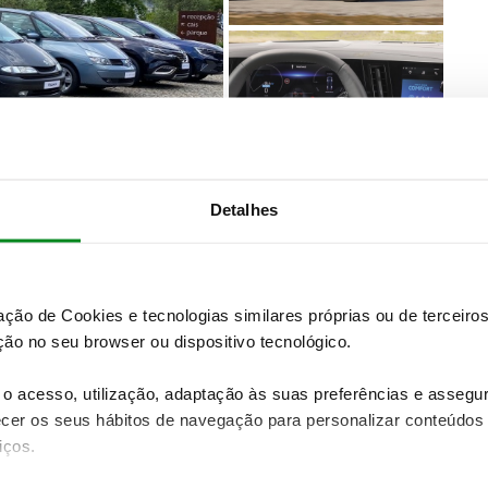
Detalhes
zação de Cookies e tecnologias similares próprias ou de tercei
 ser encontrada em vários modelos do grupo
ão no seu browser ou dispositivo tecnológico.
me mais parecenças
. Tanto em questões mecânicas
cenças, um aspeto positivo visto que ambos
o acesso, utilização, adaptação às suas preferências e asseg
ace é então uma versão longa do atual Austral, que
er os seus hábitos de navegação para personalizar conteúdos
1 centímetros e com uma distancia entre eixos de
iços.
res extra na bagageira.