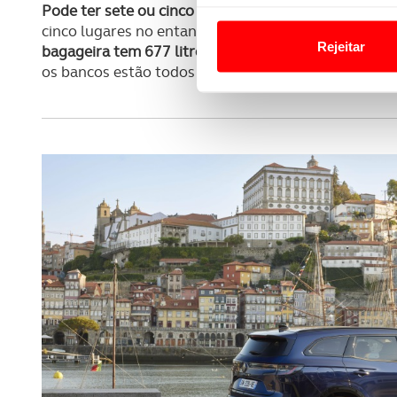
Em alguns casos, a utilizaç
Pode ter sete ou cinco lugares sem se pagar mais po
cinco lugares no entanto se o dono pretender ter os
tempo as suas preferências 
Rejeitar
bagageira tem 677 litros na posição normal,
com a t
os bancos estão todos erguidos.
Usamos cookies para melhorar
funcionalidades de redes so
Adicionalmente partilhamos i
e organizações na UE e em p
O ACP garantirá que as tran
consentimento e quando tal s
Realçamos que o bloqueio de 
navegação no Website e nos 
Consulte a política de cookie