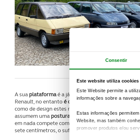
Consentir
Este website utiliza cookies
Este Website permite a utili
A sua
plataforma
é a já conhecida
CMF-CD
que pode
informações sobre a navegaç
Renault, no entanto
é com o Austral que este assu
como de design estes modelos assumem muitas pare
Estas informações permitem 
assumem uma
postura forte e design robusto.
O Esp
Website, mas também conhec
em nada compete com ele, visto que é mais longo 2
promover produtos e/ou serv
sete centímetros, o suficiente para aplicar dois luga