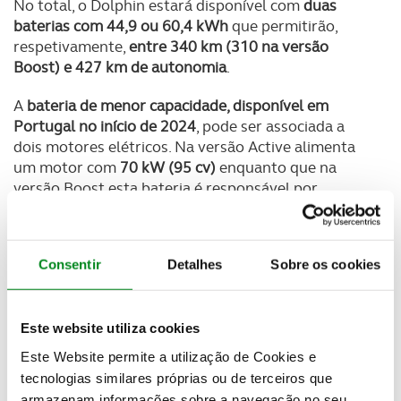
No total, o Dolphin estará disponível com
duas
baterias com 44,9 ou 60,4 kWh
que permitirão,
respetivamente,
entre 340 km (310 na versão
Boost) e 427 km de autonomia
.
A
bateria de menor capacidade, disponível em
Portugal no início de 2024
, pode ser associada a
dois motores elétricos. Na versão Active alimenta
um motor com
70 kW (95 cv)
enquanto que na
versão Boost esta bateria é responsável por
fornecer energia a um motor com
130 kW (176 cv)
.
Consentir
Detalhes
Sobre os cookies
Este website utiliza cookies
Este Website permite a utilização de Cookies e
tecnologias similares próprias ou de terceiros que
armazenam informações sobre a navegação no seu