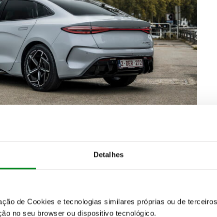
 euros
e conta com dois motores,
tração integral e
 0 aos 100 km/h em apenas 3,8s e alcançar os 180
.
Detalhes
m cobalto, com 82,5 kWh de capacidade
. Totalmente
regar entre 20 e 80%
num carregador rápido.
carregada com potência de até 11 kW em corrente
zação de Cookies e tecnologias similares próprias ou de tercei
DC)
.
ão no seu browser ou dispositivo tecnológico.