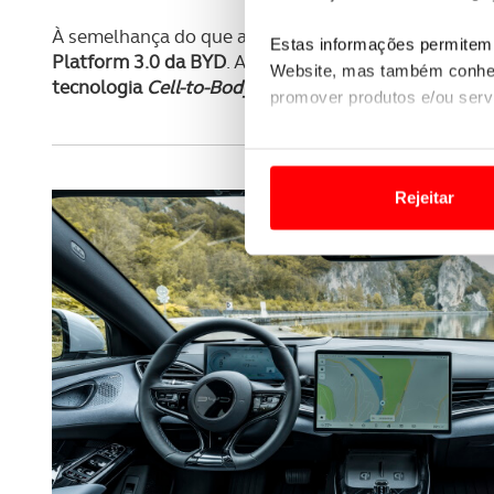
À semelhança do que acontece com os
BYD Atto 3
Estas informações permitem 
Platform 3.0 da BYD
. Apesar desta partilha de plat
Website, mas também conhec
tecnologia
Cell-to-Body
(CTB)
da marca chinesa.
promover produtos e/ou serv
Em alguns casos, a utilizaç
tempo as suas preferências 
Rejeitar
Usamos cookies para melhorar
funcionalidades de redes so
Adicionalmente partilhamos i
e organizações na UE e em p
O ACP garantirá que as tran
consentimento e quando tal s
Realçamos que o bloqueio de 