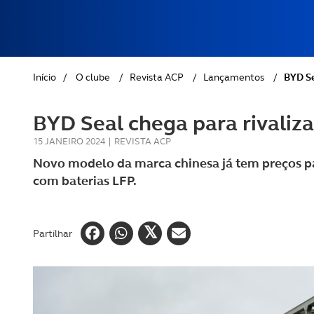
REVISTA ACP
PETS
SOBRE O ACP SEGUROS
CLÁSSICOS
Início
/
O clube
/
Revista ACP
/
Lançamentos
/
BYD Se
GOLFE
BYD Seal chega para rivaliz
AUTOCARAVANISMO
15 JANEIRO 2024
|
REVISTA ACP
Novo modelo da marca chinesa já tem preços pa
com baterias LFP.
Partilhar