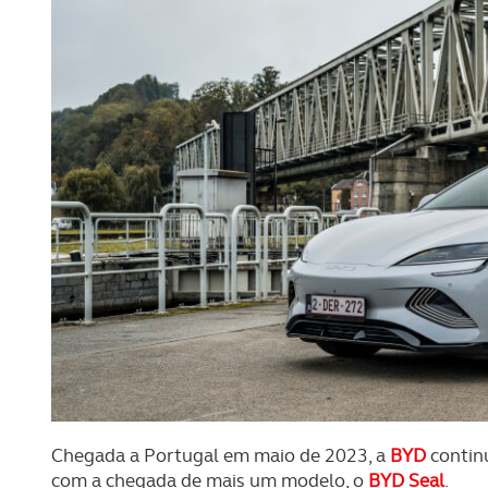
Chegada a Portugal em maio de 2023, a
BYD
contin
com a chegada de mais um modelo, o
BYD Seal
.