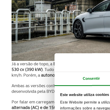
Já a versão de topo, a
Excellence-AWD, custa 47 990
530 cv (390 kW)
. Tudo isto permite-lhe cumprir os
km/h. Porém, a
autonomia decresce para os 520 km
Consentir
Ambas as versões contam com uma
bateria LFP, se
desenvolvida pela BYD, bastam
26 minutos para car
Este website utiliza cookies
Por falar em carregamentos, esta bateria
pode ser 
Este Website permite a utili
alternada (AC) e de 150 kW em corrente contínua (
informações sobre a navegaç