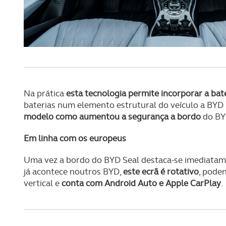
navegação no Website e nos 
Consulte a política de cookie
Na prática
esta tecnologia permite incorporar a bat
baterias num elemento estrutural do veículo a BYD
modelo
como aumentou a segurança a bordo
do BYD
Em linha com os europeus
Uma vez a bordo do BYD Seal destaca-se imediata
já acontece noutros BYD,
este ecrã é rotativo
, pode
vertical e
conta com Android Auto e Apple CarPlay
.