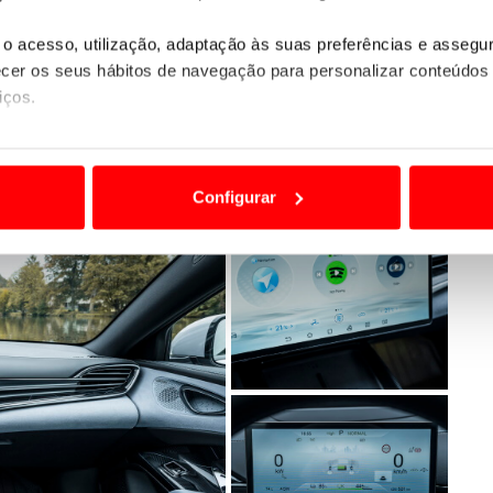
e
Dolphin
, também o Seal
assenta na plataforma e-
o acesso, utilização, adaptação às suas preferências e asseg
aforma, o
Seal é o primeiro modelo a incorporar a
er os seus hábitos de navegação para personalizar conteúdos
iços.
ão destas tecnologias dependem do seu consentimento, definind
e limitando o acesso a informações durante a navegação no Web
Configurar
 a sua experiência digital, personalizar conteúdos e anúncios,
ciais, bem como para analisar dados de navegação no nosso web
nformação, relativa à sua utilização do nosso site de publicidad
aíses terceiros.
sferências internacionais de dados pessoais serão realizadas 
e afigure estritamente necessário no contexto dos serviços a pr
certo tipo de Cookies e tecnologias similares pode ter impacto