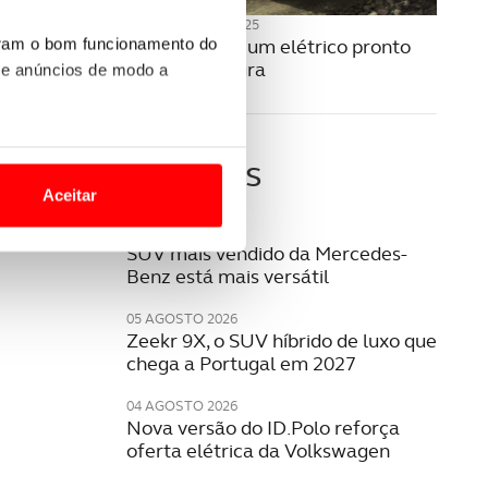
24 NOVEMBRO 2025
Jeep Recon é um elétrico pronto
uram o bom funcionamento do
para a aventura
 e anúncios de modo a
o nesses termos e a todo o
Últimas
site.
Aceitar
 para lhe proporcionar
05 AGOSTO 2026
SUV mais vendido da Mercedes-
site.
Benz está mais versátil
e e de análise, com parceiros
05 AGOSTO 2026
Zeekr 9X, o SUV híbrido de luxo que
chega a Portugal em 2027
apenas com o seu
04 AGOSTO 2026
estar.
Nova versão do ID.Polo reforça
oferta elétrica da Volkswagen
 na sua experiência de