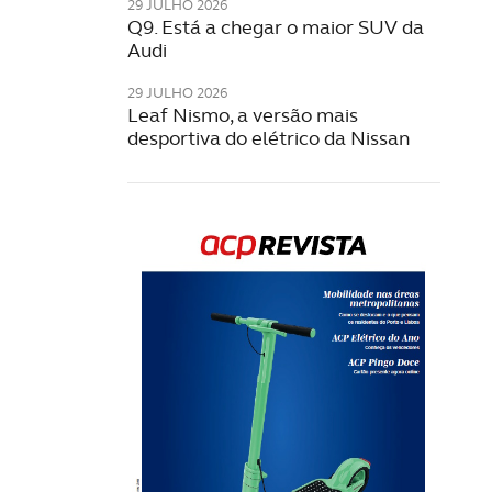
29 JULHO 2026
Q9. Está a chegar o maior SUV da
Audi
29 JULHO 2026
Leaf Nismo, a versão mais
desportiva do elétrico da Nissan
Rev
202