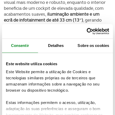
visual mais moderno e robusto, enquanto o interior
beneficia de um cockpit de elevada qualidade, com
acabamentos suaves,
iluminação ambiente e um
ecrã de infotainment de até 33 cm (13″)
, gerando
um ambiente acolhedor de lounge.
Uma das grandes novidades é a arquitetura
ampliada
o T-Roc cresceu 122 mm em comprimento,
Consentir
Detalhes
Sobre os cookies
9 mm em largura e 9 mm em altura
, com um entre-
eixos mais longo em 28 mm, o que se traduz em
mais espaço para passageiros e bagagem agora até
Este website utiliza cookies
465–475 litros, conforme o método de medição.
Este Website permite a utilização de Cookies e
Em termos de motorização, o modelo estreia-se
tecnologias similares próprias ou de terceiros que
exclusivamente com motores mild-hybrid (48 V),
armazenam informações sobre a navegação no seu
nomeadamente as versões
1.5 eTSI com 85 kW
browser ou dispositivo tecnológico.
(115 cv) e 110 kW (150 cv)
. No futuro, serão
disponibilizadas variantes híbridas completas e
Estas informações permitem o acesso, utilização,
opções com
tração integral (4MOTION),
adaptação às suas preferências e asseguram o bom
nomeadamente com o motor 2.0 TSI mild-hybrid
. A
funcionamento do Website, mas também conhecer os