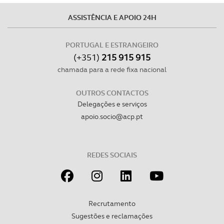
O ACP garantirá que as transferências internacionais de
dados pessoais serão realizadas apenas com o seu
ASSISTÊNCIA E APOIO 24H
consentimento e quando tal se afigure estritamente
necessário no contexto dos serviços a prestar.
PORTUGAL E ESTRANGEIRO
(+351)
215 915 915
Realçamos que o bloqueio de certo tipo de Cookies e
chamada para a rede fixa nacional
tecnologias similares pode ter impacto na sua
experiência de navegação no Website e nos serviços
OUTROS CONTACTOS
disponibilizados.
Delegações e serviços
apoio.socio@acp.pt
Consulte a política de cookies do site.
REDES SOCIAIS
Recrutamento
Sugestões e reclamações