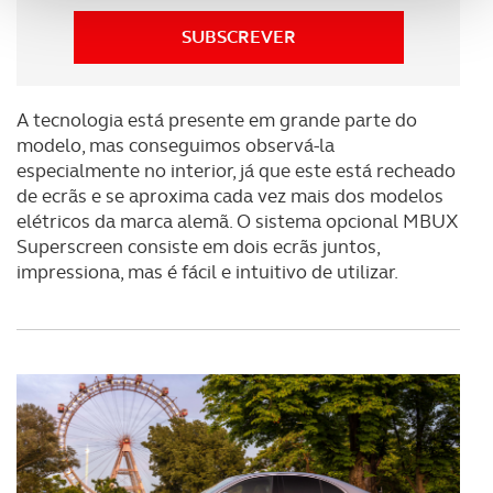
analisar dados de navegação no nosso website.
SUBSCREVER
Adicionalmente partilhamos informação, relativa à sua
utilização do nosso site de publicidade e de análise, com
A tecnologia está presente em grande parte do
parceiros e organizações na UE e em países terceiros.
modelo, mas conseguimos observá-la
especialmente no interior, já que este está recheado
O ACP garantirá que as transferências internacionais de
de ecrãs e se aproxima cada vez mais dos modelos
dados pessoais serão realizadas apenas com o seu
elétricos da marca alemã. O sistema opcional MBUX
consentimento e quando tal se afigure estritamente
Superscreen consiste em dois ecrãs juntos,
necessário no contexto dos serviços a prestar.
impressiona, mas é fácil e intuitivo de utilizar.
Realçamos que o bloqueio de certo tipo de Cookies e
tecnologias similares pode ter impacto na sua
experiência de navegação no Website e nos serviços
disponibilizados.
Consulte a política de cookies do site.