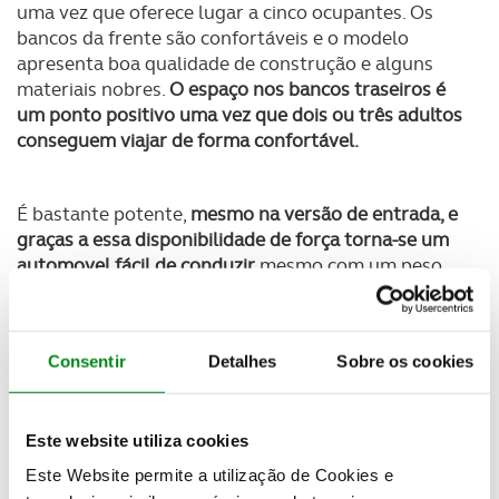
uma vez que oferece lugar a cinco ocupantes. Os
bancos da frente são confortáveis e o modelo
apresenta boa qualidade de construção e alguns
materiais nobres.
O espaço nos bancos traseiros é
um ponto positivo uma vez que dois ou três adultos
conseguem viajar de forma confortável.
É bastante potente,
mesmo na versão de entrada, e
graças a essa disponibilidade de força torna-se um
automovel fácil de conduzir
mesmo com um peso
superior a 2500kg.
Destaca-se ainda o conhecido e
útil sistema de tração integral quattro que funciona
de forma muito eficiente quando necessário.
Consentir
Detalhes
Sobre os cookies
Preço
: a partir de 81.363 €
Potência
: 340 cv
Autonomia
: 488 km
Este website utiliza cookies
Bateria
: 95 kWh
Este Website permite a utilização de Cookies e
Pot. Carregamento (AC/DC):
22 kW / 150 kW