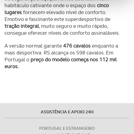
funcionalidades de redes sociais, bem como para
habitáculo cativante onde o espaço dos
cinco
analisar dados de navegação no nosso website.
lugares
fornecem elevado nível de conforto.
Emotivo e fascinante este superdesportivo de
Adicionalmente partilhamos informação, relativa à sua
tração integral
, muito seguro e muito rápido,
utilização do nosso site de publicidade e de análise, com
consegue oferecer níveis de conforto assinaláveis.
parceiros e organizações na UE e em países terceiros.
A versão normal garante
476 cavalos
enquanto a
mais desportiva RS alcança os 598 cavalos. Em
O ACP garantirá que as transferências internacionais de
Portugal o
preço do modelo começa nos 112 mil
dados pessoais serão realizadas apenas com o seu
euros.
consentimento e quando tal se afigure estritamente
necessário no contexto dos serviços a prestar.
Realçamos que o bloqueio de certo tipo de Cookies e
tecnologias similares pode ter impacto na sua
experiência de navegação no Website e nos serviços
disponibilizados.
ASSISTÊNCIA E APOIO 24H
Consulte a política de cookies do site.
PORTUGAL E ESTRANGEIRO