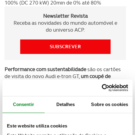
100% (DC 270 kW) 20min de 0% até 80%
Newsletter Revista
Receba as novidades do mundo automóvel e
do universo ACP.
SUBSCREVER
Performance com sustentabilidade
são os cartões
de visita do novo Audi e-tron GT,
um coupé de
quatro portas
onde o design é pensado para alta
velocidade. Segurança e confiança são a base deste
automóvel totalmente elétrico que apresenta
soluções inovadoras e transmite níveis de
Consentir
Detalhes
Sobre os cookies
serenidade em relação à condução de um veículo
elétrico, com uma
autonomia que chega perto dos
500 km
e
carregamentos rápidos que garantem
Este website utiliza cookies
mais 100 km em cinco minutos
, ou 80% da