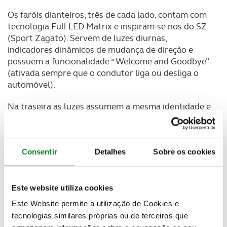
Os faróis dianteiros, três de cada lado, contam com
tecnologia Full LED Matrix e inspiram-se nos do SZ
(Sport Zagato). Servem de luzes diurnas,
indicadores dinâmicos de mudança de direção e
possuem a funcionalidade “Welcome and Goodbye”
(ativada sempre que o condutor liga ou desliga o
automóvel).
Na traseira as luzes assumem a mesma identidade e
envolvem totalmente o SUV. O óculo é inspirado no
8C, tal como o design das jantes com o estilo “disco
de telefone” que nos relembram modelos antigos
Consentir
Detalhes
Sobre os cookies
da marca italiana.
O interior também não esquece passado no
desporto automóvel, estando tudo direcionado
Este website utiliza cookies
para o condutor. Os bancos são desportivos, mas
Este Website permite a utilização de Cookies e
confortáveis tanto na frente como na traseira e os
tecnologias similares próprias ou de terceiros que
materiais utilizados são de elevada qualidade e bem