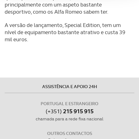
principalmente com um aspeto bastante
Adicionalmente partilhamos informação, relativa à sua
desportivo, como os Alfa Romeo sabem ter.
utilização do nosso site de publicidade e de análise, com
A versão de lançamento, Special Edition, tem um
parceiros e organizações na UE e em países terceiros.
nível de equipamento bastante atrativo e custa 39
mil euros.
O ACP garantirá que as transferências internacionais de
dados pessoais serão realizadas apenas com o seu
consentimento e quando tal se afigure estritamente
necessário no contexto dos serviços a prestar.
Realçamos que o bloqueio de certo tipo de Cookies e
tecnologias similares pode ter impacto na sua
ASSISTÊNCIA E APOIO 24H
experiência de navegação no Website e nos serviços
disponibilizados.
PORTUGAL E ESTRANGEIRO
(+351)
215 915 915
Consulte a política de cookies do site.
chamada para a rede fixa nacional
OUTROS CONTACTOS