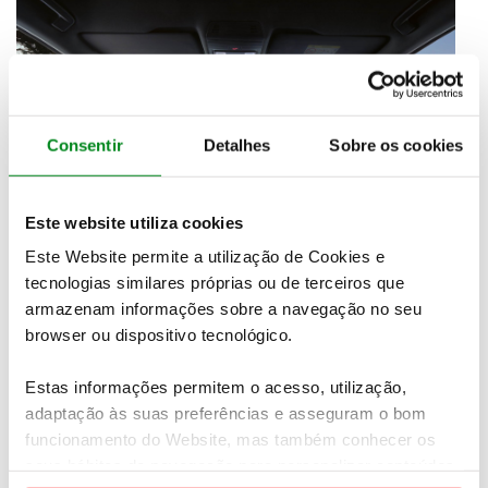
Consentir
Detalhes
Sobre os cookies
Este website utiliza cookies
Este Website permite a utilização de Cookies e
tecnologias similares próprias ou de terceiros que
armazenam informações sobre a navegação no seu
browser ou dispositivo tecnológico.
Sendo o primeiro modelo da Volkswagen a estrear o
sistema 3.0, o ID.5 tem assistentes de condução
Estas informações permitem o acesso, utilização,
inovadores. O Park Assist Plus e função de memória
adaptação às suas preferências e asseguram o bom
permite ao carro memorizar e aprender
determinadas manobras e repeti-las de forma
funcionamento do Website, mas também conhecer os
automática.
Também ficou mais fácil de carregar
,
seus hábitos de navegação para personalizar conteúdos