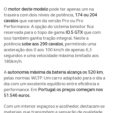
consentimento e quando tal se afigure estritamente
O
motor deste modelo
pode ter apenas um na
necessário no contexto dos serviços a prestar.
traseira com dois níveis de potência,
174 ou 204
cavalos
que variam da versão Pro ou Pro
Realçamos que o bloqueio de certo tipo de Cookies e
Performance. A opção do sistema bimotor fica
tecnologias similares pode ter impacto na sua
reservada para o topo de gama
ID.5 GTX
que com
experiência de navegação no Website e nos serviços
isso também ganha tração integral. Neste a
disponibilizados.
potência
sobe aos 299 cavalos
, permitindo uma
aceleração dos 0 aos 100 km/h de apenas 6,3
Consulte a política de cookies do site.
segundos e uma velocidade máxima limitado aos
180km/h.
A
autonomia máxima da bateria alcança os 520 km
,
pelas normas WLTP. Um carro adaptado para o dia a
dia com um excelente equilíbrio entre eficiência e
performance. Em
Portugal os preços começam nos
51.546 euros.
Com um interior espaçoso e acolhedor, destacam-se
materiais que transmitem a sensação de qualidade.