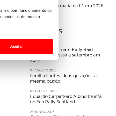
10 MARÇO 2025
Cadillac confirmada na F1 em 2026
uram o bom funcionamento do
 e anúncios de modo a
Últimas
o nesses termos e a todo o
site.
06 AGOSTO 2026
Aceitar
W2RC: bp Ultimate Rally-Raid
 para lhe proporcionar
Portugal regressa a setembro em
2027
site.
04 AGOSTO 2026
e e de análise, com parceiros
Família Fontes: duas gerações, a
mesma paixão
03 AGOSTO 2026
apenas com o seu
Eduardo Carpinteiro Albino triunfa
estar.
no Eco Rally Scotland
 na sua experiência de
29 JUNHO 2026