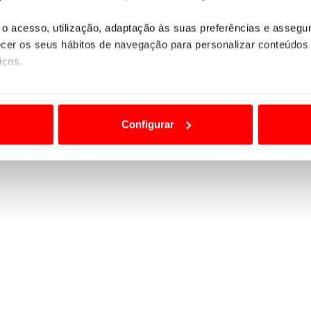
o acesso, utilização, adaptação às suas preferências e asseg
er os seus hábitos de navegação para personalizar conteúdos
iços.
ão destas tecnologias dependem do seu consentimento, definind
e limitando o acesso a informações durante a navegação no Web
Configurar
 a sua experiência digital, personalizar conteúdos e anúncios,
ciais, bem como para analisar dados de navegação no nosso web
nformação, relativa à sua utilização do nosso site de publicidad
aíses terceiros.
sferências internacionais de dados pessoais serão realizadas 
e afigure estritamente necessário no contexto dos serviços a pr
certo tipo de Cookies e tecnologias similares pode ter impacto