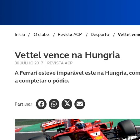
REVISTA ACP
PETS
SOBRE O ACP SEGUROS
CLÁSSICOS
Início
/
O clube
/
Revista ACP
/
Desporto
/
Vettel ven
GOLFE
Vettel vence na Hungria
AUTOCARAVANISMO
30 JULHO 2017
|
REVISTA ACP
A Ferrari esteve imparável este na Hungria, com
a completar o pódio.
Partilhar