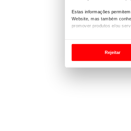
Estas informações permitem 
Website, mas também conhec
promover produtos e/ou serv
Em alguns casos, a utilizaç
tempo as suas preferências 
Rejeitar
Usamos cookies para melhorar
funcionalidades de redes so
Adicionalmente partilhamos i
e organizações na UE e em p
O ACP garantirá que as tran
consentimento e quando tal s
Realçamos que o bloqueio de 