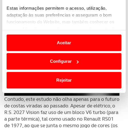
dados de telemetria do piloto através da internet.
Estas informações permitem o acesso, utilização,
adaptação às suas preferências e asseguram o bom
funcionamento do Website, mas também conhecer os
seus hábitos de navegação para personalizar conteúdos
e anúncios de modo a promover produtos e/ou serviços.
Aceitar
Em alguns casos, a utilização destas tecnologias
dependem do seu consentimento, definindo nesses
Configurar
termos e a todo o tempo as suas preferências e limitando
o acesso a informações durante a navegação no
Website.
Rejeitar
Usamos cookies para melhorar a sua experiência digital,
personalizar conteúdos e anúncios, para lhe proporcionar
Contudo, este estudo não olha apenas para o futuro
funcionalidades de redes sociais, bem como para
de costas viradas ao passado. Apesar de elétrico, o
analisar dados de navegação no nosso website.
R.S. 2027 Vision faz uso de um bloco V6 turbo (para
a parte térmica), tal como usado no Renault RS01
de 1977, ao que se junta o mesmo jogo de cores (os
Adicionalmente partilhamos informação, relativa à sua