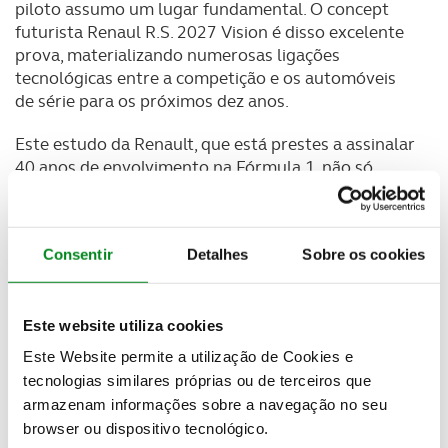
piloto assumo um lugar fundamental. O concept
futurista Renaul R.S. 2027 Vision é disso excelente
prova, materializando numerosas ligações
tecnológicas entre a competição e os automóveis
de série para os próximos dez anos.
Este estudo da Renault, que está prestes a assinalar
40 anos de envolvimento na Fórmula 1, não só
centra as atenções no piloto e no seu desempenho,
como leva o público para o interior do cockpit, que é
transparente, construído num material leve e
Consentir
Detalhes
Sobre os cookies
resistente, e desenhado à medida do piloto.
A isto juntam-se um capacete transparente, luzes
LED ativas nas rodas (que transmitem vários tipos
Este website utiliza cookies
de informações desde a posição em pista à situação
Este Website permite a utilização de Cookies e
energética do monolugar) e um visor digital no
tecnologias similares próprias ou de terceiros que
volante (no qual o piloto pode ver a sua posição no
armazenam informações sobre a navegação no seu
“fan rank” e classificação nas redes sociais). Ao
browser ou dispositivo tecnológico.
mesmo tempo, público tem também acesso a vários