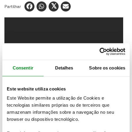
Partilhar
Consentir
Detalhes
Sobre os cookies
Este website utiliza cookies
Este Website permite a utilização de Cookies e
Estivemos também ao volante do EQB, um SUV de
tecnologias similares próprias ou de terceiros que
7 lugares totalmente elétrico da Mercedes. Em
armazenam informações sobre a navegação no seu
Grândola correu-se a BP Ultimate Baja TT ACP.
browser ou dispositivo tecnológico.
Tempo ainda para um "confronto" entre dois
clássicos em estreia no Passeio dos Alemães.