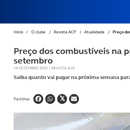
REVISTA ACP
PETS
SOBRE O ACP SEGUROS
CLÁSSICOS
Início
/
O clube
/
Revista ACP
/
Atualidade
/
Preço do
GOLFE
Preço dos combustíveis na p
AUTOCARAVANISMO
setembro
19 SETEMBRO 2025
|
REVISTA ACP
Saiba quanto vai pagar na próxima semana para 
Partilhar