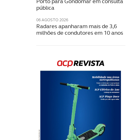
Porto para Gondomar em consulta
pública
06 AGOSTO 2026
Radares apanharam mais de 3,6
milhões de condutores em 10 anos
Rev
202