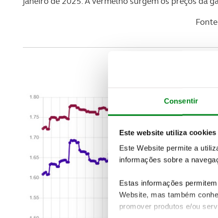
janeiro de 2025. A vermelho surgem os preços da gas
Fonte
Consentir
Este website utiliza cookies
Este Website permite a utili
informações sobre a navegaç
Estas informações permitem 
Website, mas também conhec
promover produtos e/ou serv