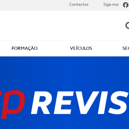
Contactos
Siga-nos
FORMAÇÃO
VEÍCULOS
SE
dade
Clássicos
mentos
Notícias do clube
s
Golfe
sts
Revista ACP Edição
impressa
rto