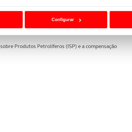
ão destas tecnologias dependem do seu consentimento, definind
e limitando o acesso a informações durante a navegação no Web
Configurar
 a sua experiência digital, personalizar conteúdos e anúncios,
ciais, bem como para analisar dados de navegação no nosso web
sobre Produtos Petrolíferos (ISP) e a compensação
nformação, relativa à sua utilização do nosso site de publicidad
aíses terceiros.
sferências internacionais de dados pessoais serão realizadas 
e afigure estritamente necessário no contexto dos serviços a pr
certo tipo de Cookies e tecnologias similares pode ter impacto
serviços disponibilizados.
s do site.