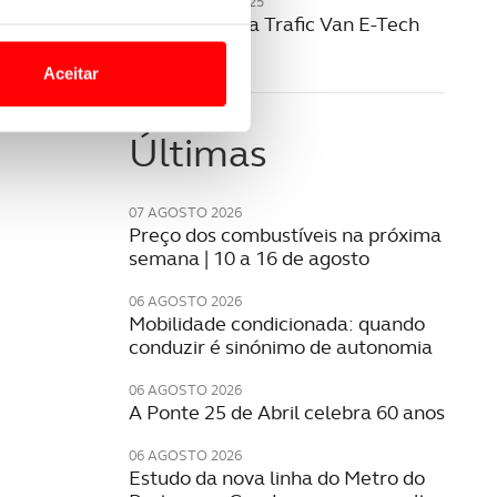
20 NOVEMBRO 2025
Renault revela Trafic Van E-Tech
o nesses termos e a todo o
elétrico
site.
Aceitar
 para lhe proporcionar
site.
Últimas
e e de análise, com parceiros
07 AGOSTO 2026
Preço dos combustíveis na próxima
semana | 10 a 16 de agosto
apenas com o seu
estar.
06 AGOSTO 2026
Mobilidade condicionada: quando
conduzir é sinónimo de autonomia
 na sua experiência de
06 AGOSTO 2026
A Ponte 25 de Abril celebra 60 anos
06 AGOSTO 2026
Estudo da nova linha do Metro do