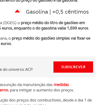
umento do preço do gasóleo e da gasolina.
Gasolina | +0,5 cêntimos
ia (DGEG) o
preço médio do litro de gasóleo em
5 euros
, enquanto o do gasolina valia
1,699 euros
.
mana, o
preço médio do gasóleo simples vai fixar-se
 euros.
SUBSCREVER
 do universo ACP.
a assunção da manutenção das
medidas
verno
, para mitigar o aumento dos preços.
ção dos preços dos combustíveis, desde o dia 1 de