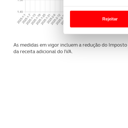
Em alguns casos, a utilizaç
tempo as suas preferências 
Rejeitar
Usamos cookies para melhorar
funcionalidades de redes so
As medidas em vigor incluem a redução do Imposto 
Adicionalmente partilhamos i
da receita adicional do IVA.
e organizações na UE e em p
O ACP garantirá que as tran
consentimento e quando tal s
Realçamos que o bloqueio de 
navegação no Website e nos 
Consulte a política de cookie