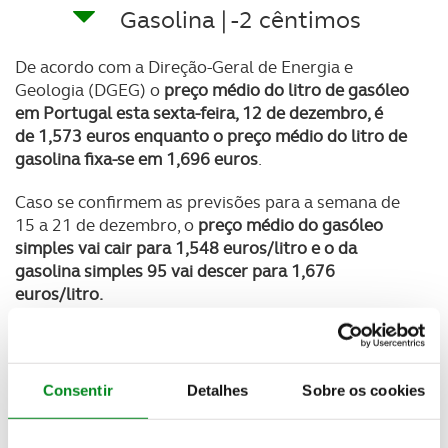
Gasolina | -2 cêntimos
De acordo com a Direção-Geral de Energia e
Geologia (DGEG) o
preço médio do litro de gasóleo
em Portugal esta sexta-feira, 12 de dezembro, é
de
1,573 euros
enquanto o preço médio do litro de
gasolina fixa-se em
1,696 euros
.
Caso se confirmem as previsões para a semana de
15 a 21 de dezembro, o
preço médio do gasóleo
simples vai cair para 1,548 euros/litro e o da
gasolina simples 95 vai descer para 1,676
euros/litro.
Newsletter Revista
Consentir
Detalhes
Sobre os cookies
Receba as novidades do mundo automóvel e
do universo ACP.