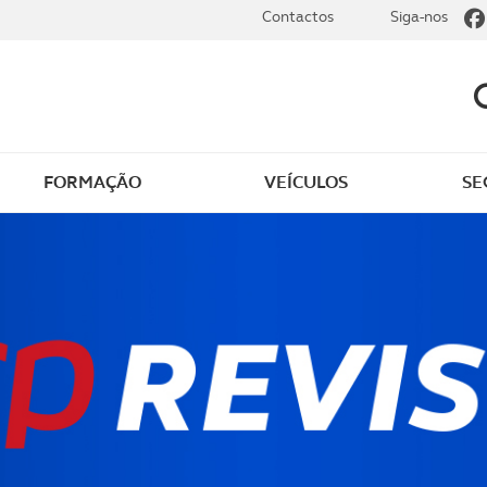
Contactos
Siga-nos
FORMAÇÃO
VEÍCULOS
SE
r carro elétrico
Assistência e manutenç
ar carro elétrico
Tudo sobre elétricos
Cartão ACP Electric
Vantagens para sócios
ivos e benefícios