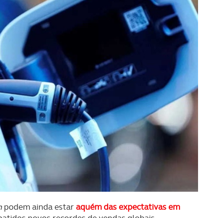
n
podem ainda estar
aquém das expectativas em