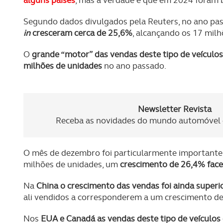
alguns países
, mas a verdade é que em 2024 foram 
Segundo dados divulgados pela Reuters, no ano pa
in
cresceram cerca de 25,6%
, alcançando os 17 milh
O
grande “motor” das vendas deste tipo de veículos 
milhões de unidades
no ano passado.
Newsletter Revista
Receba as novidades do mundo automóvel e
O mês de dezembro foi particularmente importante,
milhões de unidades, um
crescimento de 26,4% fac
Na
China o crescimento das vendas foi ainda superi
ali vendidos a corresponderem a um crescimento d
Nos
EUA e Canadá as vendas deste tipo de veículo