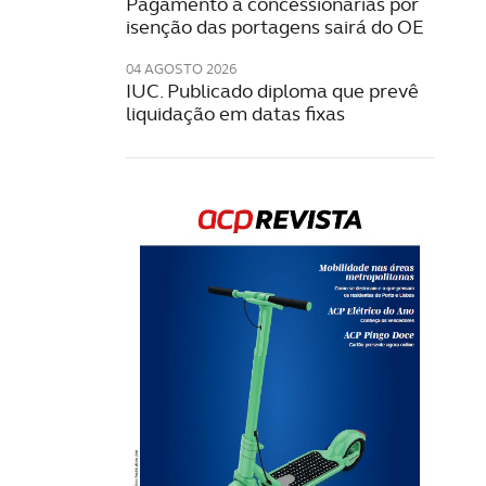
Pagamento a concessionárias por
isenção das portagens sairá do OE
04 AGOSTO 2026
IUC. Publicado diploma que prevê
liquidação em datas fixas
Rev
202