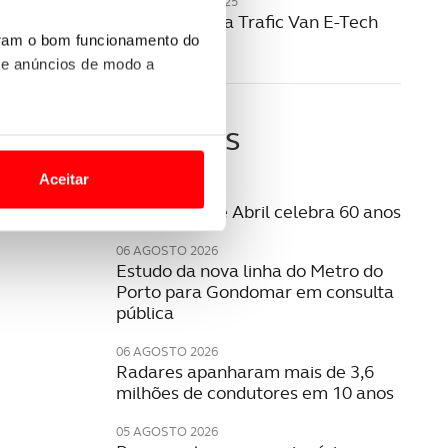
20 NOVEMBRO 2025
Renault revela Trafic Van E-Tech
elétrico
uram o bom funcionamento do
 e anúncios de modo a
Últimas
o nesses termos e a todo o
site.
Aceitar
06 AGOSTO 2026
 para lhe proporcionar
A Ponte 25 de Abril celebra 60 anos
site.
06 AGOSTO 2026
Estudo da nova linha do Metro do
e e de análise, com parceiros
Porto para Gondomar em consulta
pública
06 AGOSTO 2026
apenas com o seu
Radares apanharam mais de 3,6
estar.
milhões de condutores em 10 anos
 na sua experiência de
05 AGOSTO 2026