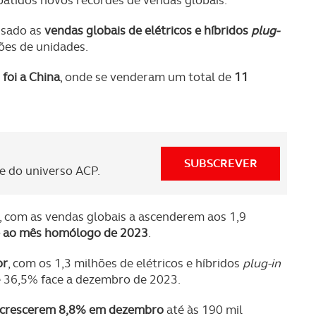
batidos novos recordes de vendas globais.
ssado as
vendas globais de elétricos e híbridos
plug-
ões de unidades.
foi a China
, onde se venderam um total de
11
SUBSCREVER
 do universo ACP.
 com as vendas globais a ascenderem aos 1,9
e ao mês homólogo de 2023
.
or
, com os 1,3 milhões de elétricos e híbridos
plug-in
e 36,5% face a dezembro de 2023.
s crescerem 8,8% em dezembro
até às 190 mil