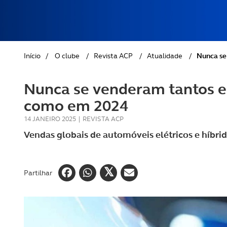
REVISTA ACP
PETS
SOBRE O ACP SEGUROS
CLÁSSICOS
Início
/
O clube
/
Revista ACP
/
Atualidade
/
Nunca se
GOLFE
Nunca se venderam tantos elé
AUTOCARAVANISMO
como em 2024
14 JANEIRO 2025
|
REVISTA ACP
Vendas globais de automóveis elétricos e híbri
Partilhar