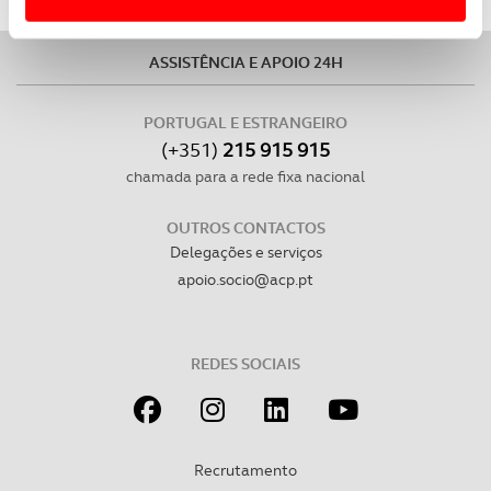
Usamos cookies para melhorar a sua experiência digital,
personalizar conteúdos e anúncios, para lhe proporcionar
ASSISTÊNCIA E APOIO 24H
funcionalidades de redes sociais, bem como para
analisar dados de navegação no nosso website.
PORTUGAL E ESTRANGEIRO
(+351)
215 915 915
Adicionalmente partilhamos informação, relativa à sua
chamada para a rede fixa nacional
utilização do nosso site de publicidade e de análise, com
parceiros e organizações na UE e em países terceiros.
OUTROS CONTACTOS
Delegações e serviços
O ACP garantirá que as transferências internacionais de
apoio.socio@acp.pt
dados pessoais serão realizadas apenas com o seu
consentimento e quando tal se afigure estritamente
necessário no contexto dos serviços a prestar.
REDES SOCIAIS
Realçamos que o bloqueio de certo tipo de Cookies e
tecnologias similares pode ter impacto na sua
experiência de navegação no Website e nos serviços
Recrutamento
disponibilizados.