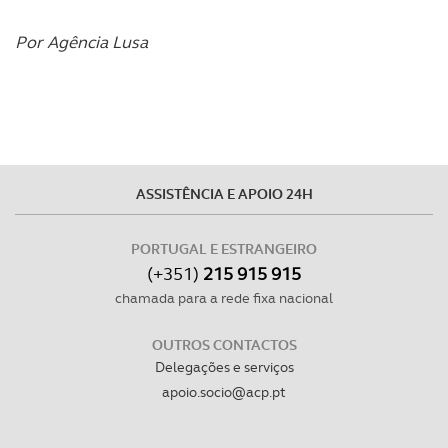
tecnologias similares pode ter impacto na sua
experiência de navegação no Website e nos serviços
Por Agência Lusa
disponibilizados.
Consulte a política de cookies do site.
ASSISTÊNCIA E APOIO 24H
PORTUGAL E ESTRANGEIRO
(+351)
215 915 915
chamada para a rede fixa nacional
OUTROS CONTACTOS
Delegações e serviços
apoio.socio@acp.pt