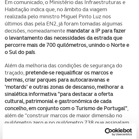
Em comunicado, o Ministério das Infraestruturas e
Habitação indica que, no âmbito da viagem
realizada pelo ministro Miguel Pinto Luz nos
últimos dias pela EN2, já foram tomadas algumas
decisões, nomeadamente
mandatar a IP para fazer
o levantamento das necessidades da estrada que
percorre mais de 700 quilómetros, unindo o Norte e
o Sul do país
.
Além da melhoria das condições de segurança do
traçado,
pretende-se requalificar os marcos e
bermas, criar parques para autocaravanas e
'motards' e outras zonas de descanso, melhorar a
sinalética informativa "para destacar a oferta
cultural, patrimonial e gastronómica de cada
concelho, em conjunto com o Turismo de Portugal"
,
além de "construir marcos de maior dimensão no
quilómetro zero e no quilómetro 738 que assinalam
o início e o fim do percurso da EN2 em Chaves e
Faro, respetivamente", indica o Ministério.