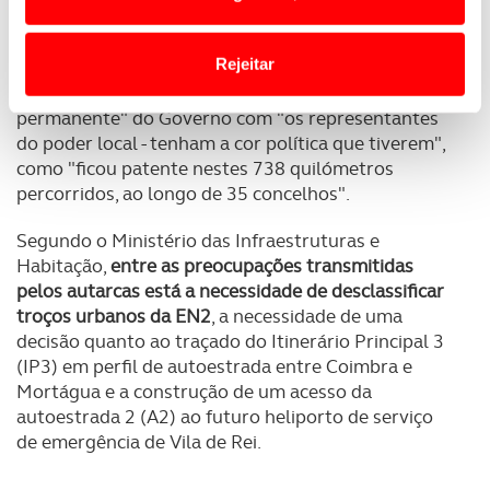
passado", lê-se na nota.
o acesso a informações durante a navegação no
Website.
Rejeitar
Citado no comunicado, o ministro das
Infraestruturas e Habitação salienta o "diálogo
Usamos cookies para melhorar a sua experiência digital,
permanente" do Governo com "os representantes
personalizar conteúdos e anúncios, para lhe proporcionar
do poder local - tenham a cor política que tiverem",
funcionalidades de redes sociais, bem como para
como "ficou patente nestes 738 quilómetros
analisar dados de navegação no nosso website.
percorridos, ao longo de 35 concelhos".
Adicionalmente partilhamos informação, relativa à sua
Segundo o Ministério das Infraestruturas e
utilização do nosso site de publicidade e de análise, com
Habitação,
entre as preocupações transmitidas
parceiros e organizações na UE e em países terceiros.
pelos autarcas está a necessidade de desclassificar
troços urbanos da EN2
, a necessidade de uma
decisão quanto ao traçado do Itinerário Principal 3
O ACP garantirá que as transferências internacionais de
(IP3) em perfil de autoestrada entre Coimbra e
dados pessoais serão realizadas apenas com o seu
Mortágua e a construção de um acesso da
consentimento e quando tal se afigure estritamente
autoestrada 2 (A2) ao futuro heliporto de serviço
necessário no contexto dos serviços a prestar.
de emergência de Vila de Rei.
Realçamos que o bloqueio de certo tipo de Cookies e